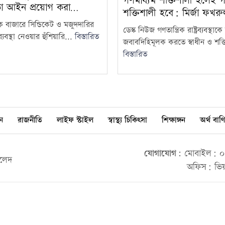
গণমাধ্যম শক্তিশালী হলেই গণত
তা আইন প্রয়োগ করা…
শক্তিশালী হবে: মির্জা ফখর
দক বাজারে সিন্ডিকেট ও মজুদদারির
ডেস্ক নিউজ গণতান্ত্রিক রাষ্ট্রব্যবস্থা
্যবস্থা নেওয়ার হুঁশিয়ারি...
বিস্তারিত
জবাবদিহিমূলক করতে স্বাধীন ও শক্ত
বিস্তারিত
ন
রাজনীতি
লাইফ স্টাইল
স্বাস্থ্য চিকিৎসা
শিক্ষাঙ্গন
অর্থ বাণি
যোগাযোগ:
মোবাইল: ০০
ালেদ
অফিস: ভিয়