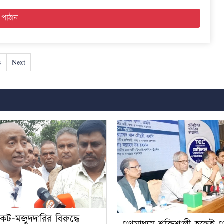
s
Next
কেট-মজুদদারির বিরুদ্ধে