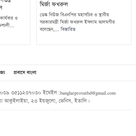
ন্ত্র
মির্জা ফখরুল
ুল
ডেস্ক নিউজ বিএনপির মহাসচিব ও স্থানীয়
কে কার্যকর ও
সরকারমন্ত্রী মির্জা ফখরুল ইসলাম আলমগীর
িশালী...
বলেছেন,...
বিস্তারিত
জ্য
প্রবাসে বাংলা
৩৯ ৩৫১১২৩৭০৩০ ইমেইল:banglarprovatbd@gmail.com
া আকুইলাইয়া, ২৩ ইয়জুলো, ভেনিস, ইতালি।