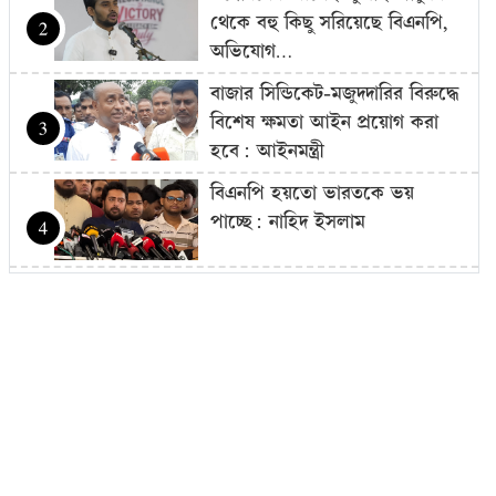
থেকে বহু কিছু সরিয়েছে বিএনপি,
2
অভিযোগ…
বাজার সিন্ডিকেট-মজুদদারির বিরুদ্ধে
বিশেষ ক্ষমতা আইন প্রয়োগ করা
3
হবে: আইনমন্ত্রী
বিএনপি হয়তো ভারতকে ভয়
পাচ্ছে: নাহিদ ইসলাম
4
রোম বিমানবন্দরে ৭ ঘণ্টার বেশি
আটকে বিমানের ২৬০ যাত্রী
5
গণমাধ্যম শক্তিশালী হলেই গণতন্ত্র
শক্তিশালী হবে: মির্জা ফখরুল
6
দ্রব্যমূল্যের ঊর্ধ্বগতিতে মানুষের