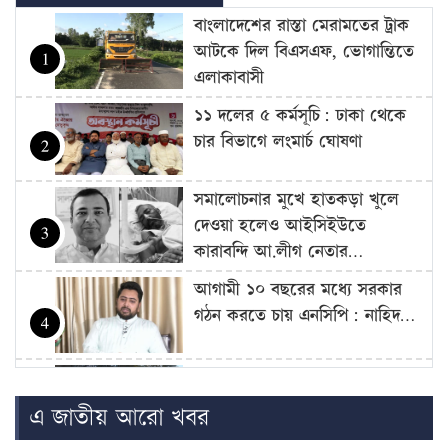
বাংলাদেশের রাস্তা মেরামতের ট্রাক
আটকে দিল বিএসএফ, ভোগান্তিতে
1
এলাকাবাসী
১১ দলের ৫ কর্মসূচি: ঢাকা থেকে
চার বিভাগে লংমার্চ ঘোষণা
2
সমালোচনার মুখে হাতকড়া খুলে
দেওয়া হলেও আইসিইউতে
3
কারাবন্দি আ.লীগ নেতার…
আগামী ১০ বছরের মধ্যে সরকার
গঠন করতে চায় এনসিপি: নাহিদ…
4
আজ থেকে সবার জন্য উন্মুক্ত
‘জুলাই গণঅভ্যুত্থান স্মৃতি জাদুঘর’
5
এ জাতীয় আরো খবর