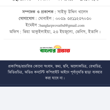
সম্পাদক ও প্রকাশক:
সাইফু উদ্দিন খালেদ
যোগাযোগ:
মোবাইল: ০০৩৯ ৩৫১১২৩৭০৩০
ইমেইল:banglarprovatbd@gmail.com
অফিস: ভিয়া আকুইলাইয়া, ২৩ ইয়জুলো, ভেনিস, ইতালি।
প্রকাশিত/প্রচারিত কোনো সংবাদ, তথ্য, ছবি, আলোকচিত্র, রেখাচিত্র,
ভিডিওচিত্র, অডিও কনটেন্ট কপিরাইট আইনে পূর্বানুমতি ছাড়া ব্যবহার
করা যাবে না।
Copyright © 2026 • banglarprovat.com • All Rights Reserved
Best Web Design Company In Bangladesh
Trust Soft BD