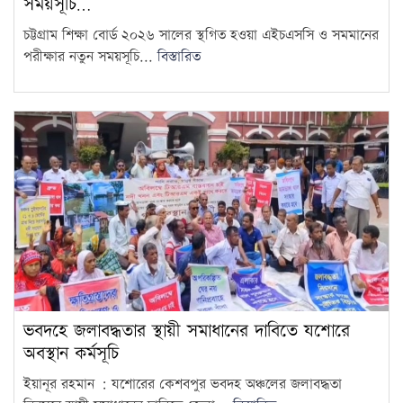
সময়সূচি…
চট্টগ্রাম শিক্ষা বোর্ড ২০২৬ সালের স্থগিত হওয়া এইচএসসি ও সমমানের
পরীক্ষার নতুন সময়সূচি...
বিস্তারিত
ভবদহে জলাবদ্ধতার স্থায়ী সমাধানের দাবিতে যশোরে
অবস্থান কর্মসূচি
ইয়ানূর রহমান : যশোরের কেশবপুর ভবদহ অঞ্চলের জলাবদ্ধতা