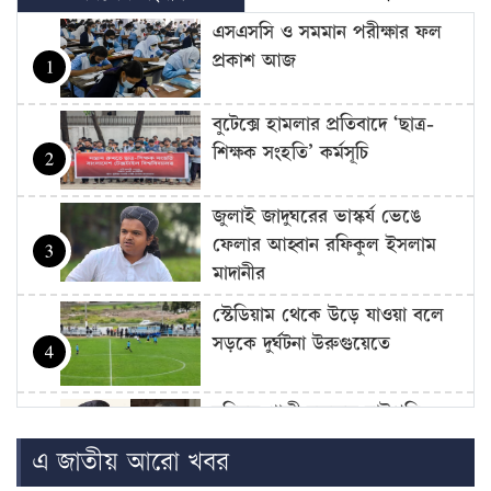
এসএসসি ও সমমান পরীক্ষার ফল
প্রকাশ আজ
1
বুটেক্সে হামলার প্রতিবাদে ‘ছাত্র-
শিক্ষক সংহতি’ কর্মসূচি
2
জুলাই জাদুঘরের ভাস্কর্য ভেঙে
ফেলার আহ্বান রফিকুল ইসলাম
3
মাদানীর
স্টেডিয়াম থেকে উড়ে যাওয়া বলে
সড়কে দুর্ঘটনা উরুগুয়েতে
4
বহিষ্কৃত গাজী নজরুল রাষ্ট্রপতি
নির্বাচনে ভোট দিতে পারবেন:
5
এ জাতীয় আরো খবর
শিশির মনির