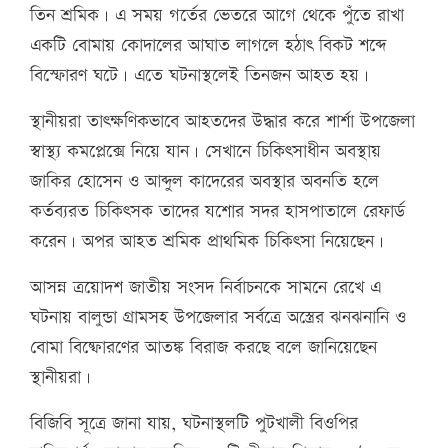
তিন শ্রমিক। এ সময় গর্তের ভেতরে আগে থেকে পুঁতে রাখা
একটি বোমায় কোদালের আঘাত লাগলে হঠাৎ বিকট শব্দে
বিস্ফোরণ ঘটে। এতে ঘটনাস্থলেই তিনজন আহত হয়।
স্থানীয়রা তাৎক্ষণিকভাবে আহতদের উদ্ধার করে শার্শা উপজেলা
স্বাস্থ্য কমপ্লেক্সে নিয়ে যান। সেখানে চিকিৎসাধীন অবস্থায়
জাকির হোসেন ও আব্দুল কাদেরের অবস্থার অবনতি হলে
কর্তব্যরত চিকিৎসক তাদের যশোর সদর হাসপাতালে রেফার্ড
করেন। অপর আহত শ্রমিক প্রাথমিক চিকিৎসা নিয়েছেন।
আসন্ন ত্রয়োদশ জাতীয় সংসদ নির্বাচনকে সামনে রেখে এ
ঘটনায় বালুন্ডা গ্রামসহ উপজেলার সর্বত্রে অস্ত্রের ঝনঝনানি ও
বোমা বিষ্ফোরণের আতঙ্ক বিরাজ করছে বলে জানিয়েছেন
স্থানীয়রা।
বিজিবি সূত্রে জানা যায়, ঘটনাস্থলটি পুটখালী বিওপির