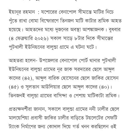
ইয়ানূর রহমান : যশোরের বেনাপোল সীমান্তে মাটির নিচে
পুঁতে রাখা বোমা বিস্ফোরণে তিনজন মাটি কাটার শ্রমিক আহত
হয়েছে। আহতদের মধ্যে দুজনের অবস্থা আশঙ্কাজনক। বুধবার
(৪ ফেব্রুয়ারি ২০২৬) সকাল সাড়ে ৮টার দিকে সীমান্তের
পুটখালী ইউনিয়নের বালুন্ডা গ্রামে এ ঘটনা ঘটে।
আহতরা হলেন- উপজেলার বেনাপোল পোর্ট থানার পুটখালী
ইউনিয়নের বালুন্ডা গ্রামের নূর জাক সরদারের ছেলে আব্দুল
কাদের (৪২), আব্দুল বারিক হোসেনের ছেলে জাকির হোসেন
(৪৫) ও সুলতান আউলিয়ার ছেলে আব্দুল কাদের (৪০)।
তিনজনই বালুন্ডা গ্রামের বাসিন্দা ও পেশায় মাটিকাটা শ্রমিক।
প্রত্যক্ষদর্শীরা জানান, সকালে বালুন্ডা গ্রামের ননী ঢালীর ছেলে
মালয়েশিয়া প্রবাসী জাকির ঢালীর বাড়িতে টয়লেটের সেফটি
ট্যাংক নির্মাণের জন্য কোদাল দিয়ে গর্ত খনন করছিলেন ওই