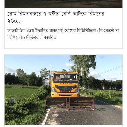
শক্তিশালী হবে: মির্জা ফখরুল
13
রোম বিমানবন্দরে ৭ ঘণ্টার বেশি আটকে বিমানের
২৬০…
দ্রব্যমূল্যের ঊর্ধ্বগতিতে মানুষের
জীবন দুর্বিষহ হয়ে উঠেছে: ডা.
আন্তর্জাতিক ডেস্ক ইতালির রাজধানী রোমের ফিউমিচিনো (লিওনার্দো দা
14
শফিকুর রহমান
ভিঞ্চি) আন্তর্জাতিক...
বিস্তারিত
ওষুধ কোম্পানির আনন্দ ভ্রমণে
গেছেন চিকিৎসকরা, হাসপাতালে
15
ভোগান্তিতে রোগীরা