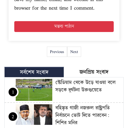
browser for the next time I comment.
Previous
Next
জনপ্রিয় সংবাদ
সর্বশেষ সংবাদ
স্টেডিয়াম থেকে উড়ে যাওয়া বলে
সড়কে দুর্ঘটনা উরুগুয়েতে
1
বহিষ্কৃত গাজী নজরুল রাষ্ট্রপতি
নির্বাচনে ভোট দিতে পারবেন:
2
শিশির মনির