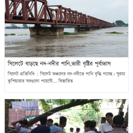
সিলেটে বাড়ছে নদ-নদীর পানি,ভারী বৃষ্টির পূর্বাভাস
সিলেট প্রতিনিধি : সিলেট অঞ্চলের নদ-নদীতে পানি বৃদ্ধি পাচ্ছে। সুরমা
কুশিয়ারার সবগুলো পয়েন্টে...
বিস্তারিত