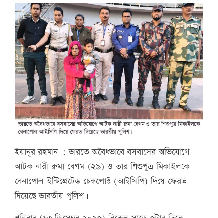
ইয়ানূর রহমান : ভারতে অবৈধভাবে বসবাসের অভিযোগে
আটক নারী রুমা বেগম (২৯) ও তার শিশুপুত্র মিকাইলকে
বেনাপোল ইন্টিগ্রেটেড চেকপোস্ট (আইসিপি) দিয়ে ফেরত
দিয়েছে ভারতীয় পুলিশ।