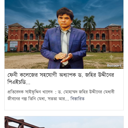
ফেনী কলেজের সহযোগী অধ্যাপক ড. জহির উদ্দীনের
পিএইচডি…
প্রতিবেদক সাইফুদ্দিন খালেদ : ড. মোহাম্মদ জহির উদ্দীনের মেধাবী
জীবনের গল্প তিনি মেধা, সততা আর...
বিস্তারিত