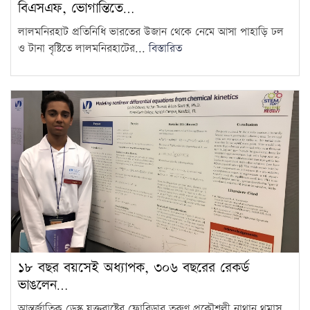
বিএসএফ, ভোগান্তিতে…
লালমনিরহাট প্রতিনিধি ভারতের উজান থেকে নেমে আসা পাহাড়ি ঢল
ও টানা বৃষ্টিতে লালমনিরহাটের...
বিস্তারিত
১৮ বছর বয়সেই অধ্যাপক, ৩০৬ বছরের রেকর্ড
ভাঙলেন…
আন্তর্জাতিক ডেস্ক যুক্তরাষ্ট্রের ফ্লোরিডার তরুণ প্রকৌশলী নাথান থমাস