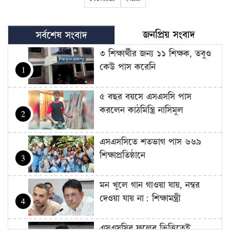
জনপ্রিয় সংবাদ
সর্বশেষ সংবাদ
৩ শিক্ষার্থীর জন্য ১১ শিক্ষক, তবুও
কেউ পাস করেনি
1
৫ বছর বয়সে এসএসসি পাস
করলেন কাঠমিস্ত্রি নাসিমুল
2
এসএসসিতে শতভাগ পাস ৬৬৯
শিক্ষাপ্রতিষ্ঠানে
3
মন খুলে গান গাওয়া যায়, নম্বর
দেওয়া যায় না: শিক্ষামন্ত্রী
4
এসএসসির ফলের ভিত্তিতেই