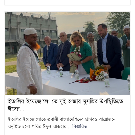
ইতালির ইয়েজোলো তে দুই হাজার মুসল্লির উপস্থিতিতে
ঈদের…
ইতালির ইয়েজোলোতে প্রবাসী বাংলাদেশিদের প্রাণবন্ত আয়োজনে
অনুষ্ঠিত হলো পবিত্র ঈদুল আজহার...
বিস্তারিত