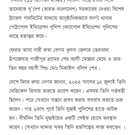
শনিবার (১৩ ডিসেম্বর ২০২৫) বিকেল সাড়ে ৫টার দিকে
তাদেরকে দু’দেশ (ভারত-বাংলাদেশ) সরকারের দেওয়া বিশেষ
ট্রাভেল পারমিটের মাধ্যমে আনুষ্ঠানিকভাবে বনগাঁ থানার
পেট্রাপোল ইমিগ্রেশন পুলিশ বেনাপোল ইমিগ্রেশন পুলিশের
কাছে হস্তান্তর করে।
ফেরত আসা নারী রুমা বেগম খুলনা জেলার তেরখাদা
উপজেলার গাজীপুর গ্রামের শের আলী মোল্লার মেয়ে ও তার
তিন বছর বয়সী শিশু মোঃ মিকাইল খলিল শেখ।
দেশে ফিরে রুমা বেগম জানান, ২০২২ সালের ১২ জুলাই তিনি
মেডিকেল ভিসায় ভারতে প্রবেশ করেন। এসময় তিনি গর্ভবতী
ছিলেন। পরে সেখানে সন্তান প্রসব করায় বসবাস করতে শুরু
করেন। গত ৬মাস পূর্বে তিনি মুম্বাই পুুলিশের হাতে আটক
হন। দীর্ঘদিন তিনি মুম্বাইয়ের একটি সেইফ হোমে অবস্থান
করেন। সেখানে থাকার সময় তিনি হস্তশিল্পের কাজ করতেন ।