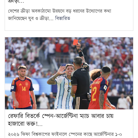
ক্রীড়া…
দেশের ক্রীড়া অবকাঠামো উন্নয়নে বড় ধরনের উদ্যোগের কথা
গাজীপুরে পরীক্ষায় অসদুপায়: ৩০
জানিয়েছেন যুব ও ক্রীড়া...
বিস্তারিত
শিক্ষার্থী বহিষ্কার
10
সরকারি দপ্তরে এআই ব্যবহারে যে
নির্দেশনা মন্ত্রিপরিষদ বিভাগের
11
আজ থেকে শুরু হচ্ছে কাঁচামরিচ
আমদানি
12
প্রাথমিকে ১৪ হাজার শিক্ষক
যোগদানের সময় জানাল মন্ত্রণালয়
13
রেফারি বিতর্কে স্পেন-আর্জেন্টিনা ম্যাচ আবার চায়
দেশের প্রতিটি জরাজীর্ণ স্টেডিয়াম
হাজারো ভক্ত!…
আধুনিকায়ন করা হবে: ক্রীড়া
14
২০২৬ ফিফা বিশ্বকাপের ফাইনালে স্পেনের কাছে আর্জেন্টিনার ১-০
প্রতিমন্ত্রী