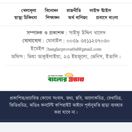
খেলাধুলা
বিনোদন
রাজনীতি
লাইফ স্টাইল
স্বাস্থ্য চিকিৎসা
শিক্ষাঙ্গন
অর্থ বাণিজ্য
প্রবাসে বাংলা
সম্পাদক ও প্রকাশক:
সাইফু উদ্দিন খালেদ
যোগাযোগ:
মোবাইল: ০০৩৯ ৩৫১১২৩৭০৩০
ইমেইল:banglarprovatbd@gmail.com
অফিস: ভিয়া আকুইলাইয়া, ২৩ ইয়জুলো, ভেনিস, ইতালি।
প্রকাশিত/প্রচারিত কোনো সংবাদ, তথ্য, ছবি, আলোকচিত্র, রেখাচিত্র,
ভিডিওচিত্র, অডিও কনটেন্ট কপিরাইট আইনে পূর্বানুমতি ছাড়া ব্যবহার
করা যাবে না।
Copyright © 2026 • banglarprovat.com • All Rights Reserved
Best Web Design Company In Bangladesh
Trust Soft BD