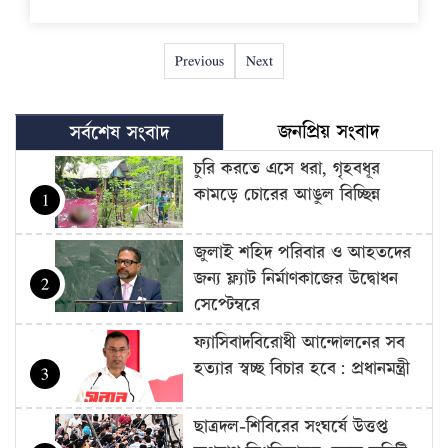
Previous
Next
জনপ্রিয় সংবাদ
সর্বশেষ সংবাদ
চুরি করতে এসে ধরা, গৃহবধূর
কামড়ে চোরের আঙুল বিচ্ছিন্ন
1
জুলাই শহিদ পরিবার ও আহতদের
জন্য ফ্ল্যাট নির্মাণকাজের উদ্বোধন
2
সেপ্টেম্বরে
ফ্যাসিবাদবিরোধী আন্দোলনের সব
হত্যার স্বচ্ছ বিচার হবে: প্রধানমন্ত্রী
3
ছাত্রদল-শিবিরের সংঘর্ষে উত্তপ্ত