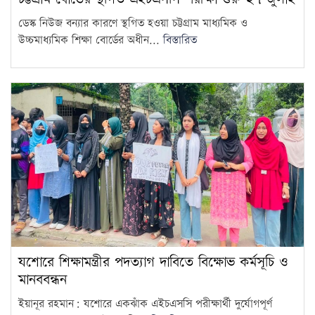
ছাত্রদল-শিবিরের সংঘর্ষে উত্তপ্ত
ডেস্ক নিউজ বন্যার কারণে স্থগিত হওয়া চট্টগ্রাম মাধ্যমিক ও
জগন্নাথ বিশ্ববিদ্যালয়, তদন্ত কমিটি
14
উচ্চমাধ্যমিক শিক্ষা বোর্ডের অধীন...
বিস্তারিত
গঠন
চট্টগ্রাম বোর্ডের স্থগিত হওয়া
এইচএসসি পরীক্ষার নতুন সময়সূচি
15
প্রকাশ
যশোরে শিক্ষামন্ত্রীর পদত্যাগ দাবিতে বিক্ষোভ কর্মসূচি ও
মানববন্ধন
ইয়ানূর রহমান: যশোরে একঝাঁক এইচএসসি পরীক্ষার্থী দুর্যোগপূর্ণ