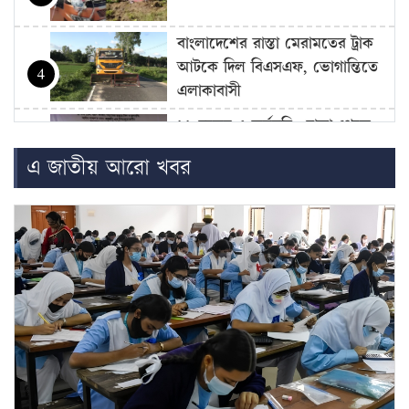
বাংলাদেশের রাস্তা মেরামতের ট্রাক
আটকে দিল বিএসএফ, ভোগান্তিতে
4
এলাকাবাসী
১১ দলের ৫ কর্মসূচি: ঢাকা থেকে
চার বিভাগে লংমার্চ ঘোষণা
5
এ জাতীয় আরো খবর
সমালোচনার মুখে হাতকড়া খুলে
দেওয়া হলেও আইসিইউতে
6
কারাবন্দি আ.লীগ নেতার…
আগামী ১০ বছরের মধ্যে সরকার
গঠন করতে চায় এনসিপি: নাহিদ…
7
আজ থেকে সবার জন্য উন্মুক্ত
‘জুলাই গণঅভ্যুত্থান স্মৃতি জাদুঘর’
8