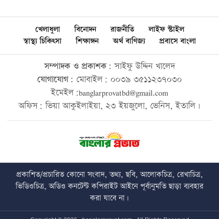
খেলাধুলা
বিনোদন
রাজনীতি
লাইফ স্টাইল
স্বাস্থ্য চিকিৎসা
শিক্ষাঙ্গন
অর্থ বাণিজ্য
প্রবাসে বাংলা
সম্পাদক ও প্রকাশক:
সাইফু উদ্দিন খালেদ
যোগাযোগ:
মোবাইল: ০০৩৯ ৩৫১১২৩৭০৩০
ইমেইল:banglarprovatbd@gmail.com
অফিস: ভিয়া আকুইলাইয়া, ২৩ ইয়জুলো, ভেনিস, ইতালি।
প্রকাশিত/প্রচারিত কোনো সংবাদ, তথ্য, ছবি, আলোকচিত্র, রেখাচিত্র,
ভিডিওচিত্র, অডিও কনটেন্ট কপিরাইট আইনে পূর্বানুমতি ছাড়া ব্যবহার
করা যাবে না।