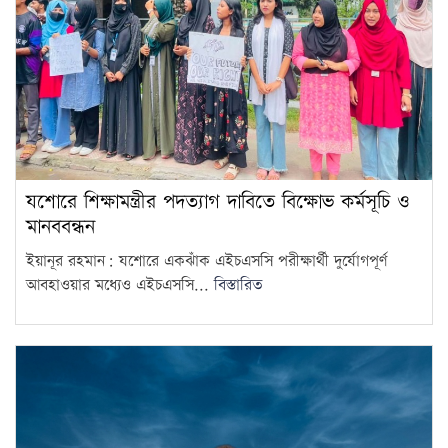
যশোরে শিক্ষামন্ত্রীর পদত্যাগ দাবিতে বিক্ষোভ কর্মসূচি ও
মানববন্ধন
ইয়ানূর রহমান: যশোরে একঝাঁক এইচএসসি পরীক্ষার্থী দুর্যোগপূর্ণ
আবহাওয়ার মধ্যেও এইচএসসি...
বিস্তারিত