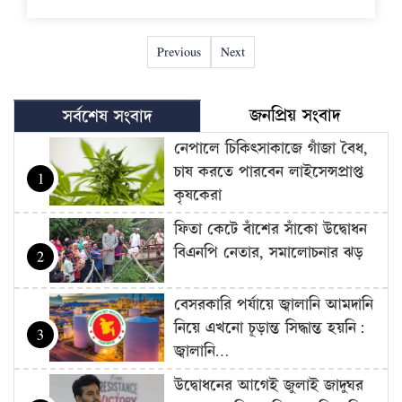
Previous
Next
জনপ্রিয় সংবাদ
সর্বশেষ সংবাদ
নেপালে চিকিৎসাকাজে গাঁজা বৈধ,
চাষ করতে পারবেন লাইসেন্সপ্রাপ্ত
1
কৃষকেরা
ফিতা কেটে বাঁশের সাঁকো উদ্বোধন
বিএনপি নেতার, সমালোচনার ঝড়
2
বেসরকারি পর্যায়ে জ্বালানি আমদানি
নিয়ে এখনো চূড়ান্ত সিদ্ধান্ত হয়নি:
3
জ্বালানি…
উদ্বোধনের আগেই জুলাই জাদুঘর