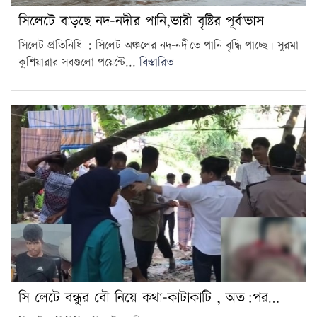
সিলেটে বাড়ছে নদ-নদীর পানি,ভারী বৃষ্টির পূর্বাভাস
সিলেট প্রতিনিধি : সিলেট অঞ্চলের নদ-নদীতে পানি বৃদ্ধি পাচ্ছে। সুরমা
কুশিয়ারার সবগুলো পয়েন্টে...
বিস্তারিত
সি লেটে বন্ধুর বৌ নিয়ে কথা-কাটাকাটি , অত:পর…