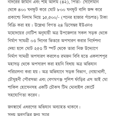
নাদরের জামান এবং শাহ আলম (৪২), পিতা- সোলেমান
থেকে ৪০০ ঘনফুট করে মোট ৮০০ ঘনফুট বালি জব্দ করে
প্রকাশ্যে নিলাম দিয়ে ১৫,৫০০/- (পনের হাজার পাঁচশত) টাকা
বিক্রি করা হয়। উল্লেখ্য বিগত ২৪ ডিসেম্বর ইউএনও
মহোদয়ের নোটিশ অনুযায়ী অত্র উপজেলার সকল সড়ক থেকে
নির্মাণ সামগ্রী ০৩ দিনের ভিতরে অপসারণ করার নির্দেশনা
দেয়া হলে মোট ২৫৩ টি স্পর্ট থেকে তারা নিজ উদ্যোগে
নির্মাণ সামগ্রী অপসারণ করলেও রমজন বিবি হতে একলাশপুর
মহাসড় থেকে অপসারণ করা হয়নি বিধায় অত্র অভিযান
পরিচালনা করা হয়। অত্র অভিযানে সড়ক বিভাগ, নোয়াখালী,
চৌমুহনী পৌরসভা এবং বেগমগঞ্জ পুলিশ ফাঁড়ির এস আই মো
শাকিল হোসেনসহ একটি চৌকস টিম মোবাইল কোর্টে
সহযোগিতা করেন।
জনস্বার্থে এধরণের অভিযান অব্যাহত থাকবে।
সদয় অবগতির জন্য স্যার