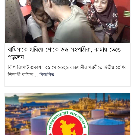
রামিসাকে হারিয়ে শোকে স্তব্ধ সহপাঠীরা, কান্নায় ভেঙে
পড়লেন…
বিপি রিপোর্ট প্রকাশ: ২১ মে ২০২৬ রাজধানীর পল্লবীতে দ্বিতীয় শ্রেণির
শিক্ষার্থী রামিসা...
বিস্তারিত