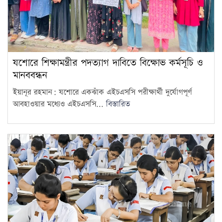
যশোরে শিক্ষামন্ত্রীর পদত্যাগ দাবিতে বিক্ষোভ কর্মসূচি ও
মানববন্ধন
ইয়ানূর রহমান: যশোরে একঝাঁক এইচএসসি পরীক্ষার্থী দুর্যোগপূর্ণ
আবহাওয়ার মধ্যেও এইচএসসি...
বিস্তারিত