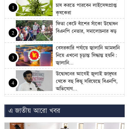
চাষ করতে পারবেন লাইসেন্সপ্রাপ্ত
1
কৃষকেরা
ফিতা কেটে বাঁশের সাঁকো উদ্বোধন
বিএনপি নেতার, সমালোচনার ঝড়
2
বেসরকারি পর্যায়ে জ্বালানি আমদানি
নিয়ে এখনো চূড়ান্ত সিদ্ধান্ত হয়নি:
3
জ্বালানি…
উদ্বোধনের আগেই জুলাই জাদুঘর
থেকে বহু কিছু সরিয়েছে বিএনপি,
4
অভিযোগ…
বাজার সিন্ডিকেট-মজুদদারির বিরুদ্ধে
বিশেষ ক্ষমতা আইন প্রয়োগ করা
5
এ জাতীয় আরো খবর
হবে: আইনমন্ত্রী
বিএনপি হয়তো ভারতকে ভয়