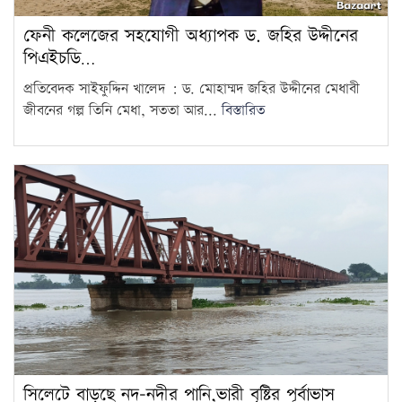
ফেনী কলেজের সহযোগী অধ্যাপক ড. জহির উদ্দীনের
পিএইচডি…
প্রতিবেদক সাইফুদ্দিন খালেদ : ড. মোহাম্মদ জহির উদ্দীনের মেধাবী
জীবনের গল্প তিনি মেধা, সততা আর...
বিস্তারিত
সিলেটে বাড়ছে নদ-নদীর পানি,ভারী বৃষ্টির পূর্বাভাস