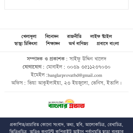
খেলাধুলা
বিনোদন
রাজনীতি
লাইফ স্টাইল
স্বাস্থ্য চিকিৎসা
শিক্ষাঙ্গন
অর্থ বাণিজ্য
প্রবাসে বাংলা
সম্পাদক ও প্রকাশক:
সাইফু উদ্দিন খালেদ
যোগাযোগ:
মোবাইল: ০০৩৯ ৩৫১১২৩৭০৩০
ইমেইল:banglarprovatbd@gmail.com
অফিস: ভিয়া আকুইলাইয়া, ২৩ ইয়জুলো, ভেনিস, ইতালি।
প্রকাশিত/প্রচারিত কোনো সংবাদ, তথ্য, ছবি, আলোকচিত্র, রেখাচিত্র,
ভিডিওচিত্র, অডিও কনটেন্ট কপিরাইট আইনে পূর্বানুমতি ছাড়া ব্যবহার