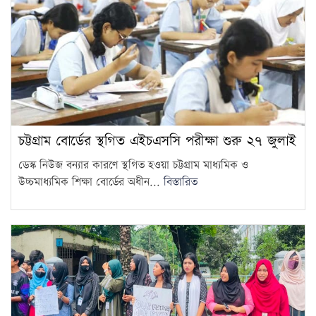
মৃত্যু
11
আওয়ামী লীগের সঙ্গে গণতন্ত্র যায়
না: মির্জা ফখরুল
12
দরপত্র ছাড়াই ২০০ ইলেকট্রিক বাস
কিনছে সরকার
13
চট্টগ্রাম বোর্ডের স্থগিত এইচএসসি পরীক্ষা শুরু ২৭ জুলাই
সকালেই সড়ক দুর্ঘটনায় দুই জেলায়
ডেস্ক নিউজ বন্যার কারণে স্থগিত হওয়া চট্টগ্রাম মাধ্যমিক ও
প্রাণ গেল ১৬ জনের
উচ্চমাধ্যমিক শিক্ষা বোর্ডের অধীন...
বিস্তারিত
14
বাংলাদেশের রাস্তা মেরামতের ট্রাক
আটকে দিল বিএসএফ, ভোগান্তিতে
15
এলাকাবাসী