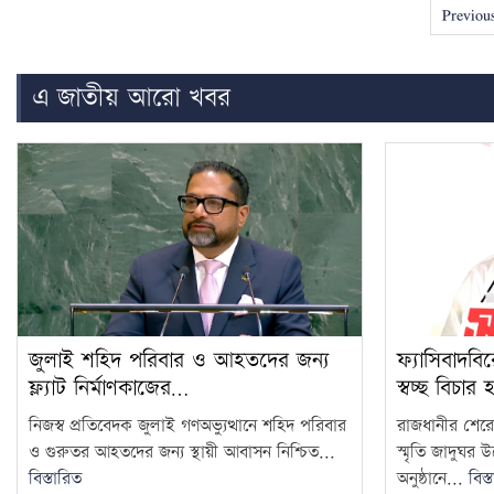
Previou
এ জাতীয় আরো খবর
জুলাই শহিদ পরিবার ও আহতদের জন্য
ফ্যাসিবাদব
ফ্ল্যাট নির্মাণকাজের…
স্বচ্ছ বিচার হ
নিজস্ব প্রতিবেদক জুলাই গণঅভ্যুত্থানে শহিদ পরিবার
রাজধানীর শেরেব
ও গুরুতর আহতদের জন্য স্থায়ী আবাসন নিশ্চিত...
স্মৃতি জাদুঘর
বিস্তারিত
অনুষ্ঠানে...
বিস্