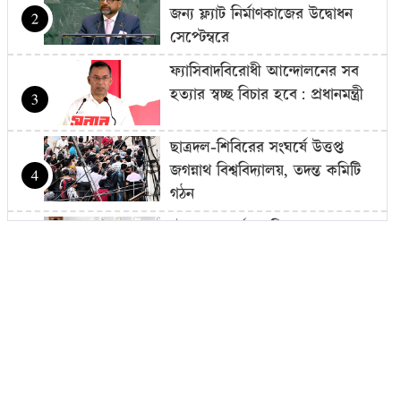
জন্য ফ্ল্যাট নির্মাণকাজের উদ্বোধন
2
সেপ্টেম্বরে
ফ্যাসিবাদবিরোধী আন্দোলনের সব
হত্যার স্বচ্ছ বিচার হবে: প্রধানমন্ত্রী
3
ছাত্রদল-শিবিরের সংঘর্ষে উত্তপ্ত
জগন্নাথ বিশ্ববিদ্যালয়, তদন্ত কমিটি
4
গঠন
চট্টগ্রাম বোর্ডের স্থগিত হওয়া
এইচএসসি পরীক্ষার নতুন সময়সূচি
5
প্রকাশ
১৮ বছর বয়সেই অধ্যাপক, ৩০৬
বছরের রেকর্ড ভাঙলেন তিনি
6
জুলাইকে ভুলিয়ে দেওয়ার সংগ্রাম