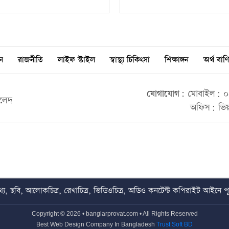
ন
রাজনীতি
লাইফ স্টাইল
স্বাস্থ্য চিকিৎসা
শিক্ষাঙ্গন
অর্থ বাণি
যোগাযোগ:
মোবাইল: ০০
ালেদ
অফিস: ভিয়
য, ছবি, আলোকচিত্র, রেখাচিত্র, ভিডিওচিত্র, অডিও কনটেন্ট কপিরাইট আইনে পূর্
Copyright © 2026 • banglarprovat.com • All Rights Reserved
Best Web Design Company In Bangladesh
Trust Soft BD