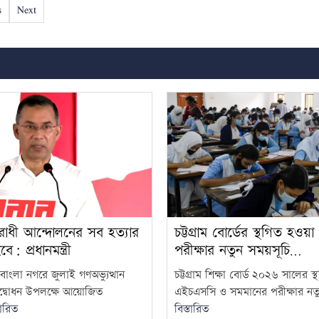
s
Next
িরোধী আন্দোলনের সব হত্যার
চট্টগ্রাম বোর্ডের স্থগিত হও
বে: প্রধানমন্ত্রী
পরীক্ষার নতুন সময়সূচি…
াংলা নগরে জুলাই গণঅভ্যুত্থান
চট্টগ্রাম শিক্ষা বোর্ড ২০২৬ সালের স
 উদ্বোধন উপলক্ষে আয়োজিত
এইচএসসি ও সমমানের পরীক্ষার নতু
তারিত
বিস্তারিত