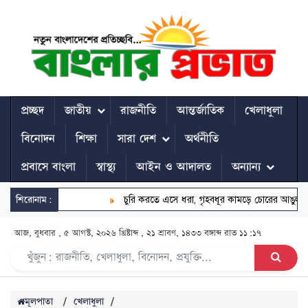
প্রচ্ছদ
জাতীয়
রাজনীতি
আন্তর্জাতিক
খেলাধুলা
বিনোদন
শিক্ষা
সারা দেশ
অর্থনীতি
প্রবাসে বাংলা
স্বাস্থ্য
আইন ও আদালত
অন্যান্য
শিরোনাম:
চুরি করতে এসে ধরা, গৃহবধূর কামড়ে চোরের আঙুল বিচ্ছিন্
আজ, বুধবার , ৫ আগস্ট, ২০২৬ খ্রিষ্টাব্দ , ২১ শ্রাবণ, ১৪৩৩ বঙ্গাব্দ
রাত ১১:১৭
মূলপাতা
/
খেলাধুলা
/