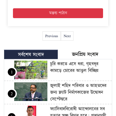
Previous
Next
জনপ্রিয় সংবাদ
সর্বশেষ সংবাদ
চুরি করতে এসে ধরা, গৃহবধূর
কামড়ে চোরের আঙুল বিচ্ছিন্ন
1
জুলাই শহিদ পরিবার ও আহতদের
জন্য ফ্ল্যাট নির্মাণকাজের উদ্বোধন
2
সেপ্টেম্বরে
ফ্যাসিবাদবিরোধী আন্দোলনের সব
হত্যার স্বচ্ছ বিচার হবে: প্রধানমন্ত্রী