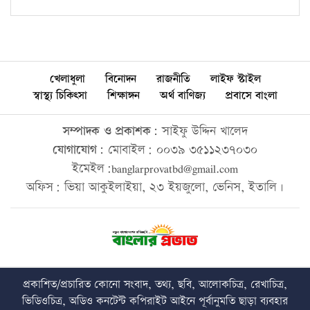
খেলাধুলা
বিনোদন
রাজনীতি
লাইফ স্টাইল
স্বাস্থ্য চিকিৎসা
শিক্ষাঙ্গন
অর্থ বাণিজ্য
প্রবাসে বাংলা
সম্পাদক ও প্রকাশক:
সাইফু উদ্দিন খালেদ
যোগাযোগ:
মোবাইল: ০০৩৯ ৩৫১১২৩৭০৩০
ইমেইল:banglarprovatbd@gmail.com
অফিস: ভিয়া আকুইলাইয়া, ২৩ ইয়জুলো, ভেনিস, ইতালি।
প্রকাশিত/প্রচারিত কোনো সংবাদ, তথ্য, ছবি, আলোকচিত্র, রেখাচিত্র,
ভিডিওচিত্র, অডিও কনটেন্ট কপিরাইট আইনে পূর্বানুমতি ছাড়া ব্যবহার