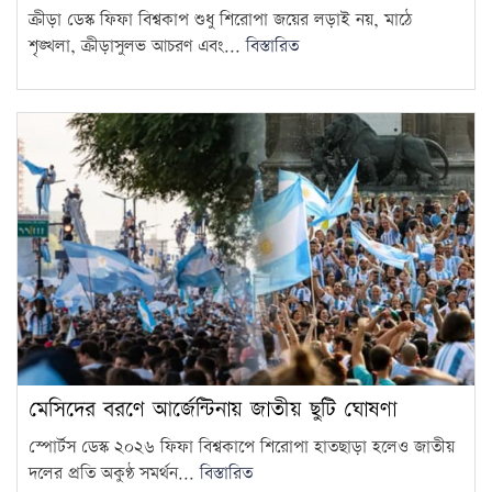
ক্রীড়া ডেস্ক ফিফা বিশ্বকাপ শুধু শিরোপা জয়ের লড়াই নয়, মাঠে
শৃঙ্খলা, ক্রীড়াসুলভ আচরণ এবং...
বিস্তারিত
মেসিদের বরণে আর্জেন্টিনায় জাতীয় ছুটি ঘোষণা
স্পোর্টস ডেস্ক ২০২৬ ফিফা বিশ্বকাপে শিরোপা হাতছাড়া হলেও জাতীয়
দলের প্রতি অকুণ্ঠ সমর্থন...
বিস্তারিত