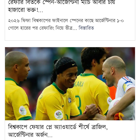
রেফারি বিতর্কে স্পেন-আর্জেন্টিনা ম্যাচ আবার চায়
দেশের প্রতিটি জরাজীর্ণ স্টেডিয়াম
হাজারো ভক্ত!…
আধুনিকায়ন করা হবে: ক্রীড়া
14
২০২৬ ফিফা বিশ্বকাপের ফাইনালে স্পেনের কাছে আর্জেন্টিনার ১-০
প্রতিমন্ত্রী
গোলে হারের পর রেফারিং নিয়ে তীব্র...
বিস্তারিত
ঢাকা-চট্টগ্রাম দূরত্ব কমাতে কর্ডলাইন
স্থাপনের ফিজিবিলিটি স্টাডি চলছে:
15
রেলপথ প্রতিমন্ত্রী
বিশ্বকাপে ফেয়ার প্লে অ্যাওয়ার্ডে শীর্ষে ব্রাজিল,
আর্জেন্টিনার অর্জন…