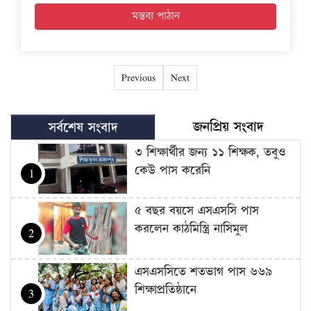
Previous
Next
জনপ্রিয় সংবাদ
সর্বশেষ সংবাদ
৩ শিক্ষার্থীর জন্য ১১ শিক্ষক, তবুও
কেউ পাস করেনি
1
৫ বছর বয়সে এসএসসি পাস
করলেন কাঠমিস্ত্রি নাসিমুল
2
এসএসসিতে শতভাগ পাস ৬৬৯
শিক্ষাপ্রতিষ্ঠানে
3