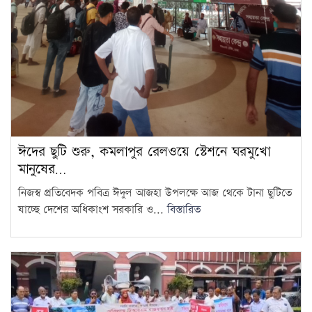
ঈদের ছুটি শুরু, কমলাপুর রেলওয়ে স্টেশনে ঘরমুখো
মানুষের…
নিজস্ব প্রতিবেদক পবিত্র ঈদুল আজহা উপলক্ষে আজ থেকে টানা ছুটিতে
যাচ্ছে দেশের অধিকাংশ সরকারি ও...
বিস্তারিত