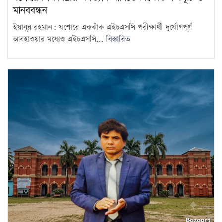
মানববন্ধন
ইয়ানূর রহমান: যশোরে একঝাঁক এইচএসসি পরীক্ষার্থী দুর্যোগপূর্ণ
আবহাওয়ার মধ্যেও এইচএসসি...
বিস্তারিত