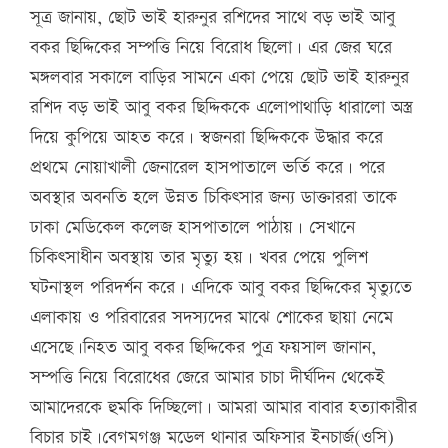
সূত্র জানায়, ছোট ভাই হারুনুর রশিদের সাথে বড় ভাই আবু
বকর ছিদ্দিকের সম্পত্তি নিয়ে বিরোধ ছিলো। এর জের ঘরে
মঙ্গলবার সকালে বাড়ির সামনে একা পেয়ে ছোট ভাই হারুনুর
রশিদ বড় ভাই আবু বকর ছিদ্দিককে এলোপাথাড়ি ধারালো অস্ত্র
দিয়ে কুপিয়ে আহত করে। স্বজনরা ছিদ্দিককে উদ্ধার করে
প্রথমে নোয়াখালী জেনারেল হাসপাতালে ভর্তি করে। পরে
অবস্থার অবনতি হলে উন্নত চিকিৎসার জন্য ডাক্তাররা তাকে
ঢাকা মেডিকেল কলেজ হাসপাতালে পাঠায়। সেখানে
চিকিৎসাধীন অবস্থায় তার মৃত্যু হয়। খবর পেয়ে পুলিশ
ঘটনাস্থল পরিদর্শন করে। এদিকে আবু বকর ছিদ্দিকের মৃত্যুতে
এলাকায় ও পরিবারের সদস্যদের মাঝে শোকের ছায়া নেমে
এসেছে।নিহত আবু বকর ছিদ্দিকের পুত্র ফয়সাল জানান,
সম্পত্তি নিয়ে বিরোধের জেরে আমার চাচা দীর্ঘদিন থেকেই
আমাদেরকে হুমকি দিচ্ছিলো। আমরা আমার বাবার হত্যাকারীর
বিচার চাই।বেগমগঞ্জ মডেল থানার অফিসার ইনচার্জ(ওসি)