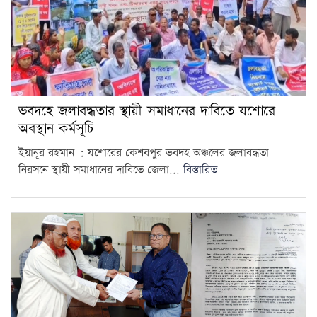
ভবদহে জলাবদ্ধতার স্থায়ী সমাধানের দাবিতে যশোরে
অবস্থান কর্মসূচি
ইয়ানূর রহমান : যশোরের কেশবপুর ভবদহ অঞ্চলের জলাবদ্ধতা
নিরসনে স্থায়ী সমাধানের দাবিতে জেলা...
বিস্তারিত