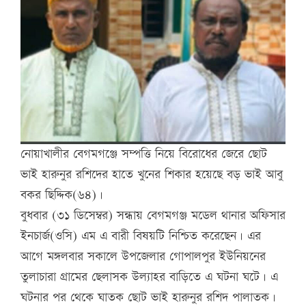
নোয়াখালীর বেগমগঞ্জে সম্পত্তি নিয়ে বিরোধের জেরে ছোট
ভাই হারুনুর রশিদের হাতে খুনের শিকার হয়েছে বড় ভাই আবু
বকর ছিদ্দিক(৬৪)।
বুধবার (৩১ ডিসেম্বর) সন্ধায় বেগমগঞ্জ মডেল থানার অফিসার
ইনচার্জ(ওসি) এম এ বারী বিষয়টি নিশ্চিত করেছেন। এর
আগে মঙ্গলবার সকালে উপজেলার গোপালপুর ইউনিয়নের
তুলাচারা গ্রামের ছেলাসক উল্যাহর বাড়িতে এ ঘটনা ঘটে। এ
ঘটনার পর থেকে ঘাতক ছোট ভাই হারুনুর রশিদ পালাতক।