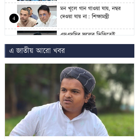
মন খুলে গান গাওয়া যায়, নম্বর
দেওয়া যায় না: শিক্ষামন্ত্রী
4
এসএসসির ফলের ভিত্তিতেই
একাদশে ভর্তি: শিক্ষামন্ত্রী
5
এ জাতীয় আরো খবর
এসএসসি ও সমমান পরীক্ষার ফল
প্রকাশ আজ
6
বুটেক্সে হামলার প্রতিবাদে ‘ছাত্র-
শিক্ষক সংহতি’ কর্মসূচি
7
জুলাই জাদুঘরের ভাস্কর্য ভেঙে
ফেলার আহ্বান রফিকুল ইসলাম
8
মাদানীর