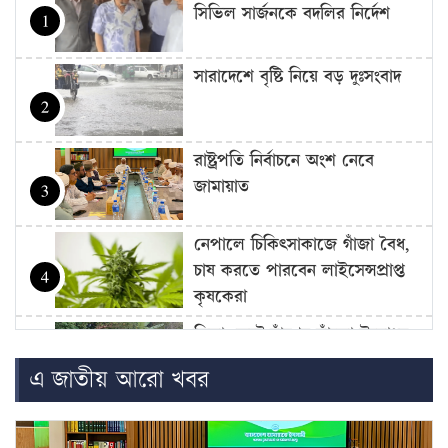
সিভিল সার্জনকে বদলির নির্দেশ
1
সারাদেশে বৃষ্টি নিয়ে বড় দুঃসংবাদ
2
রাষ্ট্রপতি নির্বাচনে অংশ নেবে
জামায়াত
3
নেপালে চিকিৎসাকাজে গাঁজা বৈধ,
চাষ করতে পারবেন লাইসেন্সপ্রাপ্ত
4
কৃষকেরা
ফিতা কেটে বাঁশের সাঁকো উদ্বোধন
বিএনপি নেতার, সমালোচনার ঝড়
5
এ জাতীয় আরো খবর
বেসরকারি পর্যায়ে জ্বালানি আমদানি
নিয়ে এখনো চূড়ান্ত সিদ্ধান্ত হয়নি: