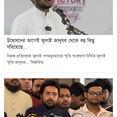
দ্রব্যমূল্যের ঊর্ধ্বগতিতে মানুষের
জীবন দুর্বিষহ হয়ে উঠেছে: ডা.
12
শফিকুর রহমান
ওষুধ কোম্পানির আনন্দ ভ্রমণে
উদ্বোধনের আগেই জুলাই জাদুঘর থেকে বহু কিছু
গেছেন চিকিৎসকরা, হাসপাতালে
13
সরিয়েছে…
ভোগান্তিতে রোগীরা
নিজস্ব প্রতিবেদক জুলাই গণঅভ্যুত্থানের স্মৃতি সংরক্ষণে নির্মিত জুলাই
হামের উপসর্গে আরও ৩ শিশুর
স্মৃতি জাদুঘর...
বিস্তারিত
মৃত্যু
14
আওয়ামী লীগের সঙ্গে গণতন্ত্র যায়
না: মির্জা ফখরুল
15