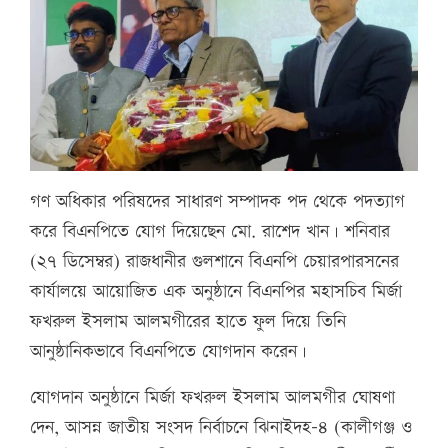
গণ অধিকার পরিষদের সাধারণ সম্পাদক পদ থেকে পদত্যাগ
করে বিএনপিতে যোগ দিয়েছেন মো. রাশেদ খান। শনিবার
(২৭ ডিসেম্বর) রাজধানীর গুলশানে বিএনপি চেয়ারপারসনের
কার্যালয়ে আয়োজিত এক অনুষ্ঠানে বিএনপির মহাসচিব মির্জা
ফখরুল ইসলাম আলমগীরের হাতে ফুল দিয়ে তিনি
আনুষ্ঠানিকভাবে বিএনপিতে যোগদান করেন।
যোগদান অনুষ্ঠানে মির্জা ফখরুল ইসলাম আলমগীর ঘোষণা
দেন, আসন্ন জাতীয় সংসদ নির্বাচনে ঝিনাইদহ-৪ (কালীগঞ্জ ও