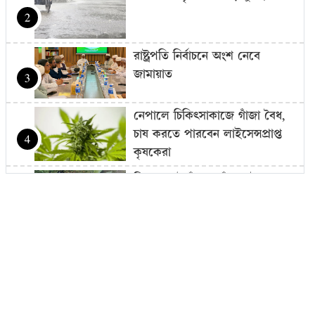
2
রাষ্ট্রপতি নির্বাচনে অংশ নেবে
জামায়াত
3
নেপালে চিকিৎসাকাজে গাঁজা বৈধ,
চাষ করতে পারবেন লাইসেন্সপ্রাপ্ত
4
কৃষকেরা
ফিতা কেটে বাঁশের সাঁকো উদ্বোধন
বিএনপি নেতার, সমালোচনার ঝড়
5
বেসরকারি পর্যায়ে জ্বালানি আমদানি
নিয়ে এখনো চূড়ান্ত সিদ্ধান্ত হয়নি:
6
জ্বালানি…
উদ্বোধনের আগেই জুলাই জাদুঘর