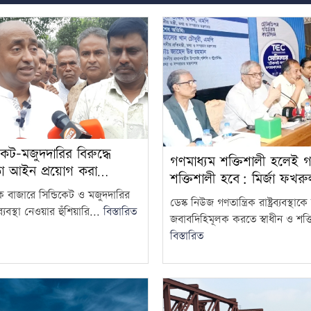
কেট-মজুদদারির বিরুদ্ধে
গণমাধ্যম শক্তিশালী হলেই গণত
তা আইন প্রয়োগ করা…
শক্তিশালী হবে: মির্জা ফখর
দক বাজারে সিন্ডিকেট ও মজুদদারির
ডেস্ক নিউজ গণতান্ত্রিক রাষ্ট্রব্যবস্থা
্যবস্থা নেওয়ার হুঁশিয়ারি...
বিস্তারিত
জবাবদিহিমূলক করতে স্বাধীন ও শক্ত
বিস্তারিত