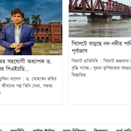
সিলেটে বাড়ছে নদ-নদীর পানি,
পূর্বাভাস
ের সহযোগী অধ্যাপক ড.
সিলেট প্রতিনিধি : সিলেট অঞ্চলের
বৃদ্ধি পাচ্ছে। সুরমা কুশিয়ারার সবগু
নের পিএইচডি…
বিস্তারিত
ুদ্দিন খালেদ : ড. মোহাম্মদ জহির
ী জীবনের গল্প তিনি মেধা, সততা
ত