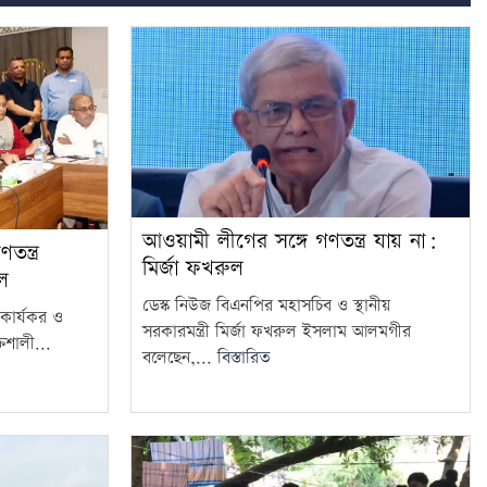
আওয়ামী লীগের সঙ্গে গণতন্ত্র যায় না:
ন্ত্র
মির্জা ফখরুল
ুল
ডেস্ক নিউজ বিএনপির মহাসচিব ও স্থানীয়
কে কার্যকর ও
সরকারমন্ত্রী মির্জা ফখরুল ইসলাম আলমগীর
িশালী...
বলেছেন,...
বিস্তারিত