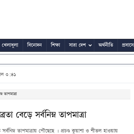
খেলাধুলা
বিনোদন
শিক্ষা
সারা দেশ
অর্থনীতি
প্রবাস
াল ৩:৪১
ন তাপমাত্রা
া বেড়ে সর্বনিম্ন তাপমাত্রা
্বনিম্ন তাপমাত্রায় পৌছেছে । প্রচণ্ড কুয়াশা ও শীতল হাওয়ায়