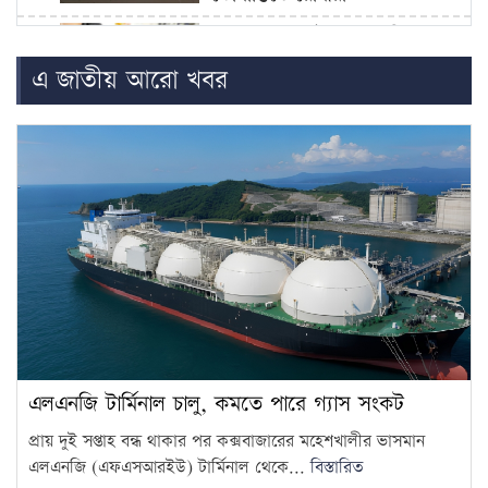
হামের উপসর্গে আরও ৩ শিশুর
মৃত্যু
5
এ জাতীয় আরো খবর
আওয়ামী লীগের সঙ্গে গণতন্ত্র যায়
না: মির্জা ফখরুল
6
দরপত্র ছাড়াই ২০০ ইলেকট্রিক বাস
কিনছে সরকার
7
সকালেই সড়ক দুর্ঘটনায় দুই জেলায়
প্রাণ গেল ১৬ জনের
8
এলএনজি টার্মিনাল চালু, কমতে পারে গ্যাস সংকট
বাংলাদেশের রাস্তা মেরামতের ট্রাক
আটকে দিল বিএসএফ, ভোগান্তিতে
9
প্রায় দুই সপ্তাহ বন্ধ থাকার পর কক্সবাজারের মহেশখালীর ভাসমান
এলাকাবাসী
এলএনজি (এফএসআরইউ) টার্মিনাল থেকে...
বিস্তারিত