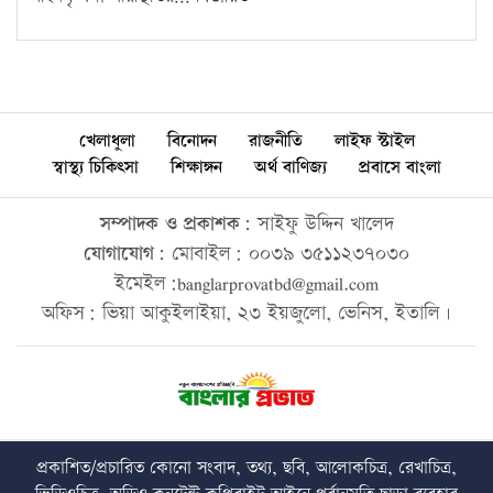
খেলাধুলা
বিনোদন
রাজনীতি
লাইফ স্টাইল
স্বাস্থ্য চিকিৎসা
শিক্ষাঙ্গন
অর্থ বাণিজ্য
প্রবাসে বাংলা
সম্পাদক ও প্রকাশক:
সাইফু উদ্দিন খালেদ
যোগাযোগ:
মোবাইল: ০০৩৯ ৩৫১১২৩৭০৩০
ইমেইল:banglarprovatbd@gmail.com
অফিস: ভিয়া আকুইলাইয়া, ২৩ ইয়জুলো, ভেনিস, ইতালি।
প্রকাশিত/প্রচারিত কোনো সংবাদ, তথ্য, ছবি, আলোকচিত্র, রেখাচিত্র,