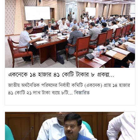
এলএনজি টার্মিনাল চালু, কমতে
পারে গ্যাস সংকট
15
একনেকে ১৪ হাজার ৪১ কোটি টাকার ৮ প্রকল্প…
জাতীয় অর্থনৈতিক পরিষদের নির্বাহী কমিটি (একনেক) প্রায় ১৪ হাজার
৪১ কোটি ২১ লাখ টাকা ব্যয়ে ৮টি...
বিস্তারিত