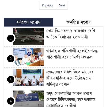
Previous
Next
জনপ্রিয় সংবাদ
সর্বশেষ সংবাদ
রোম বিমানবন্দরে ৭ ঘণ্টার বেশি
আটকে বিমানের ২৬০ যাত্রী
1
গণমাধ্যম শক্তিশালী হলেই গণতন্ত্র
শক্তিশালী হবে: মির্জা ফখরুল
2
দ্রব্যমূল্যের ঊর্ধ্বগতিতে মানুষের
জীবন দুর্বিষহ হয়ে উঠেছে: ডা.
3
শফিকুর রহমান
ওষুধ কোম্পানির আনন্দ ভ্রমণে
গেছেন চিকিৎসকরা, হাসপাতালে
4
ভোগান্তিতে রোগীরা