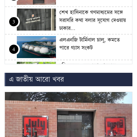
শেখ হাসিনাকে গণমাধ্যমের সঙ্গে
সরাসরি কথা বলার সুযোগ দেওয়ায়
3
ঢাকার…
এলএনজি টার্মিনাল চালু, কমতে
পারে গ্যাস সংকট
4
চুরি করতে এসে ধরা, গৃহবধূর
কামড়ে চোরের আঙুল বিচ্ছিন্ন
5
এ জাতীয় আরো খবর
জুলাই শহিদ পরিবার ও আহতদের
জন্য ফ্ল্যাট নির্মাণকাজের উদ্বোধন
6
সেপ্টেম্বরে
ফ্যাসিবাদবিরোধী আন্দোলনের সব
হত্যার স্বচ্ছ বিচার হবে: প্রধানমন্ত্রী
7