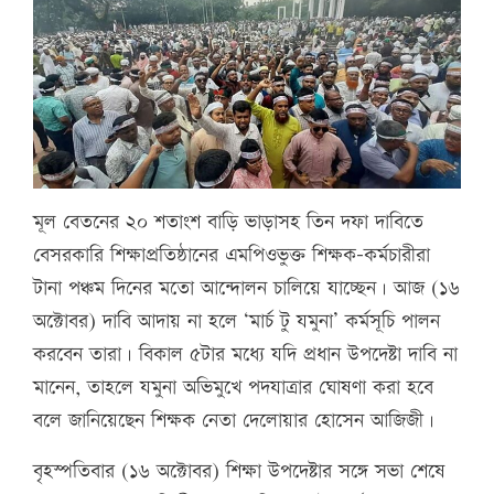
মূল বেতনের ২০ শতাংশ বাড়ি ভাড়াসহ তিন দফা দাবিতে
বেসরকারি শিক্ষাপ্রতিষ্ঠানের এমপিওভুক্ত শিক্ষক-কর্মচারীরা
টানা পঞ্চম দিনের মতো আন্দোলন চালিয়ে যাচ্ছেন। আজ (১৬
অক্টোবর) দাবি আদায় না হলে ‘মার্চ টু যমুনা’ কর্মসূচি পালন
করবেন তারা। বিকাল ৫টার মধ্যে যদি প্রধান উপদেষ্টা দাবি না
মানেন, তাহলে যমুনা অভিমুখে পদযাত্রার ঘোষণা করা হবে
বলে জানিয়েছেন শিক্ষক নেতা দেলোয়ার হোসেন আজিজী।
বৃহস্পতিবার (১৬ অক্টোবর) শিক্ষা উপদেষ্টার সঙ্গে সভা শেষে