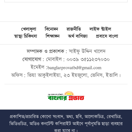
খেলাধুলা
বিনোদন
রাজনীতি
লাইফ স্টাইল
স্বাস্থ্য চিকিৎসা
শিক্ষাঙ্গন
অর্থ বাণিজ্য
প্রবাসে বাংলা
সম্পাদক ও প্রকাশক:
সাইফু উদ্দিন খালেদ
যোগাযোগ:
মোবাইল: ০০৩৯ ৩৫১১২৩৭০৩০
ইমেইল:banglarprovatbd@gmail.com
অফিস: ভিয়া আকুইলাইয়া, ২৩ ইয়জুলো, ভেনিস, ইতালি।
প্রকাশিত/প্রচারিত কোনো সংবাদ, তথ্য, ছবি, আলোকচিত্র, রেখাচিত্র,
ভিডিওচিত্র, অডিও কনটেন্ট কপিরাইট আইনে পূর্বানুমতি ছাড়া ব্যবহার
করা যাবে না।