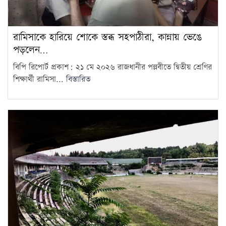
রামিসাকে হারিয়ে শোকে স্তব্ধ সহপাঠীরা, কান্নায় ভেঙে
পড়লেন…
বিপি রিপোর্ট প্রকাশ: ২১ মে ২০২৬ রাজধানীর পল্লবীতে দ্বিতীয় শ্রেণির
শিক্ষার্থী রামিসা...
বিস্তারিত