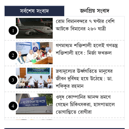
জনপ্রিয় সংবাদ
সর্বশেষ সংবাদ
রোম বিমানবন্দরে ৭ ঘণ্টার বেশি
আটকে বিমানের ২৬০ যাত্রী
1
গণমাধ্যম শক্তিশালী হলেই গণতন্ত্র
শক্তিশালী হবে: মির্জা ফখরুল
2
দ্রব্যমূল্যের ঊর্ধ্বগতিতে মানুষের
জীবন দুর্বিষহ হয়ে উঠেছে: ডা.
3
শফিকুর রহমান
ওষুধ কোম্পানির আনন্দ ভ্রমণে
গেছেন চিকিৎসকরা, হাসপাতালে
4
ভোগান্তিতে রোগীরা
হামের উপসর্গে আরও ৩ শিশুর