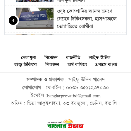
শফিকুর রহমান
ওষুধ কোম্পানির আনন্দ ভ্রমণে
গেছেন চিকিৎসকরা, হাসপাতালে
4
ভোগান্তিতে রোগীরা
হামের উপসর্গে আরও ৩ শিশুর
মৃত্যু
5
খেলাধুলা
বিনোদন
রাজনীতি
লাইফ স্টাইল
আওয়ামী লীগের সঙ্গে গণতন্ত্র যায়
স্বাস্থ্য চিকিৎসা
শিক্ষাঙ্গন
অর্থ বাণিজ্য
প্রবাসে বাংলা
না: মির্জা ফখরুল
6
সম্পাদক ও প্রকাশক:
সাইফু উদ্দিন খালেদ
দরপত্র ছাড়াই ২০০ ইলেকট্রিক বাস
যোগাযোগ:
মোবাইল: ০০৩৯ ৩৫১১২৩৭০৩০
কিনছে সরকার
7
ইমেইল:banglarprovatbd@gmail.com
অফিস: ভিয়া আকুইলাইয়া, ২৩ ইয়জুলো, ভেনিস, ইতালি।
সকালেই সড়ক দুর্ঘটনায় দুই জেলায়
প্রাণ গেল ১৬ জনের
8