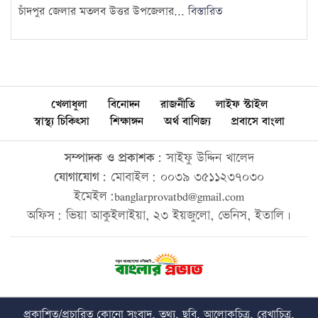
চাঁদপুর জেলার মতলব উত্তর উপজেলার...
বিস্তারিত
খেলাধুলা
বিনোদন
রাজনীতি
লাইফ স্টাইল
স্বাস্থ্য চিকিৎসা
শিক্ষাঙ্গন
অর্থ বাণিজ্য
প্রবাসে বাংলা
সম্পাদক ও প্রকাশক:
সাইফু উদ্দিন খালেদ
যোগাযোগ:
মোবাইল: ০০৩৯ ৩৫১১২৩৭০৩০
ইমেইল:banglarprovatbd@gmail.com
অফিস: ভিয়া আকুইলাইয়া, ২৩ ইয়জুলো, ভেনিস, ইতালি।
প্রকাশিত/প্রচারিত কোনো সংবাদ, তথ্য, ছবি, আলোকচিত্র, রেখাচিত্র,