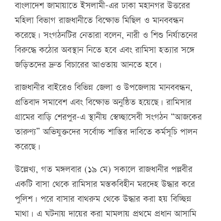
বাংলাদেশ জামায়াতে ইসলামী-এর ঢাকা মহানগর উত্তরের
মহিলা বিভাগ রাজধানীতে বিক্ষোভ মিছিল ও মানববন্ধন
করেছে। সংগঠনটির নেতারা বলেন, নারী ও শিশু নির্যাতনের
বিরুদ্ধে কঠোর অবস্থান নিতে হবে এবং রামিসা হত্যার সঙ্গে
জড়িতদের দ্রুত বিচারের আওতায় আনতে হবে।
রাজধানীর বাইরেও বিভিন্ন জেলা ও উপজেলায় মানববন্ধন,
প্রতিবাদ সমাবেশ এবং বিক্ষোভ অনুষ্ঠিত হয়েছে। রামিসার
গ্রামের বাড়ি শেরপুর-এ স্থানীয় স্বেচ্ছাসেবী সংগঠন “আজকের
তারুণ্য” অভিযুক্তদের সর্বোচ্চ শাস্তির দাবিতে কর্মসূচি পালন
করেছে।
উল্লেখ্য, গত মঙ্গলবার (১৯ মে) সকালে রাজধানীর পল্লবীর
একটি বাসা থেকে রামিসার মস্তকবিহীন মরদেহ উদ্ধার করে
পুলিশ। পরে বাসার বাথরুম থেকে উদ্ধার করা হয় বিচ্ছিন্ন
মাথা। এ ঘটনায় দায়ের করা মামলায় প্রথমে প্রধান আসামি