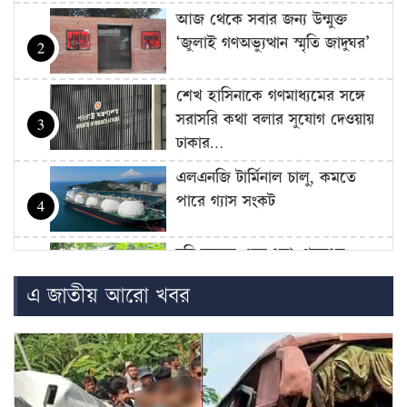
আজ থেকে সবার জন্য উন্মুক্ত
‘জুলাই গণঅভ্যুত্থান স্মৃতি জাদুঘর’
2
শেখ হাসিনাকে গণমাধ্যমের সঙ্গে
সরাসরি কথা বলার সুযোগ দেওয়ায়
3
ঢাকার…
এলএনজি টার্মিনাল চালু, কমতে
পারে গ্যাস সংকট
4
চুরি করতে এসে ধরা, গৃহবধূর
কামড়ে চোরের আঙুল বিচ্ছিন্ন
5
এ জাতীয় আরো খবর
জুলাই শহিদ পরিবার ও আহতদের
জন্য ফ্ল্যাট নির্মাণকাজের উদ্বোধন
6
সেপ্টেম্বরে