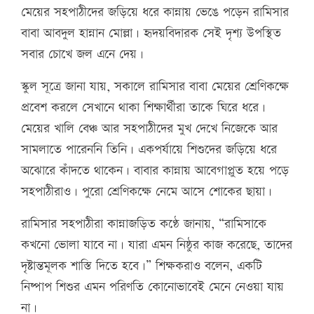
মেয়ের সহপাঠীদের জড়িয়ে ধরে কান্নায় ভেঙে পড়েন রামিসার
বাবা আবদুল হান্নান মোল্লা। হৃদয়বিদারক সেই দৃশ্য উপস্থিত
সবার চোখে জল এনে দেয়।
স্কুল সূত্রে জানা যায়, সকালে রামিসার বাবা মেয়ের শ্রেণিকক্ষে
প্রবেশ করলে সেখানে থাকা শিক্ষার্থীরা তাকে ঘিরে ধরে।
মেয়ের খালি বেঞ্চ আর সহপাঠীদের মুখ দেখে নিজেকে আর
সামলাতে পারেননি তিনি। একপর্যায়ে শিশুদের জড়িয়ে ধরে
অঝোরে কাঁদতে থাকেন। বাবার কান্নায় আবেগাপ্লুত হয়ে পড়ে
সহপাঠীরাও। পুরো শ্রেণিকক্ষে নেমে আসে শোকের ছায়া।
রামিসার সহপাঠীরা কান্নাজড়িত কণ্ঠে জানায়, “রামিসাকে
কখনো ভোলা যাবে না। যারা এমন নিষ্ঠুর কাজ করেছে, তাদের
দৃষ্টান্তমূলক শাস্তি দিতে হবে।” শিক্ষকরাও বলেন, একটি
নিষ্পাপ শিশুর এমন পরিণতি কোনোভাবেই মেনে নেওয়া যায়
না।