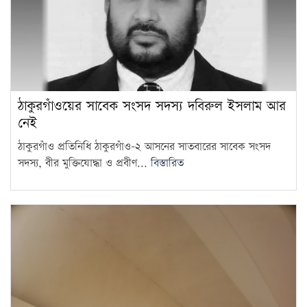
নিরাপত্তা ব্যবস্থা
12
ভবদহে জলাবদ্ধতার স্থায়ী সমাধানের
দাবিতে যশোরে অবস্থান কর্মসূচি
13
ঠাকুরগাঁওয়ের সাবেক সংসদ সদস্য দবিরুল ইসলাম আর
গাজীপুরে পরীক্ষায় অসদুপায়: ৩০
নেই
শিক্ষার্থী বহিষ্কার
14
ঠাকুরগাঁও প্রতিনিধি ঠাকুরগাঁও-২ আসনের সাতবারের সাবেক সংসদ
সদস্য, বীর মুক্তিযোদ্ধা ও প্রবীণ...
বিস্তারিত
সরকারি দপ্তরে এআই ব্যবহারে যে
নির্দেশনা মন্ত্রিপরিষদ বিভাগের
15