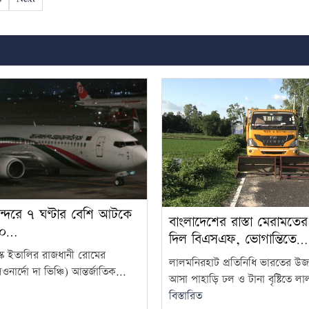
ন্দরে ৭ ঘণ্টার বেশি আটকে
বাংলাদেশের রাস্তা মেরামতে
৬০…
দিল বিএসএফ, ভোগান্তিতে…
েস্ক ইতালির রাজধানী রোমের
লালমনিরহাট প্রতিনিধি ভারতের উজ
ার্দো দা ভিঞ্চি) আন্তর্জাতিক...
আসা পাহাড়ি ঢল ও টানা বৃষ্টিতে ল
বিস্তারিত