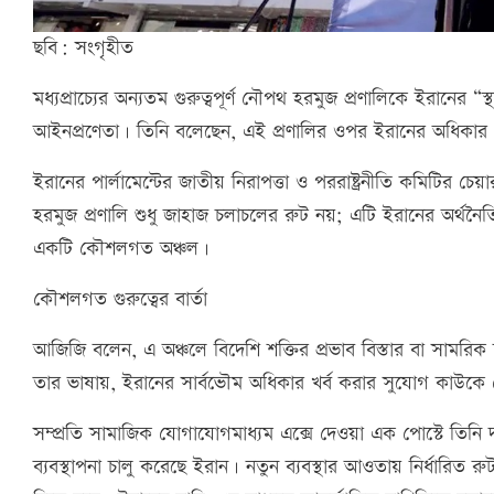
ছবি: সংগৃহীত
মধ্যপ্রাচ্যের অন্যতম গুরুত্বপূর্ণ নৌপথ হরমুজ প্রণালিকে ইরানের
আইনপ্রণেতা। তিনি বলেছেন, এই প্রণালির ওপর ইরানের অধিকার ও নিয়
ইরানের পার্লামেন্টের জাতীয় নিরাপত্তা ও পররাষ্ট্রনীতি কমিটির চে
হরমুজ প্রণালি শুধু জাহাজ চলাচলের রুট নয়; এটি ইরানের অর্থনৈত
একটি কৌশলগত অঞ্চল।
কৌশলগত গুরুত্বের বার্তা
আজিজি বলেন, এ অঞ্চলে বিদেশি শক্তির প্রভাব বিস্তার বা সামরি
তার ভাষায়, ইরানের সার্বভৌম অধিকার খর্ব করার সুযোগ কাউকে 
সম্প্রতি সামাজিক যোগাযোগমাধ্যম এক্সে দেওয়া এক পোস্টে তিনি দ
ব্যবস্থাপনা চালু করেছে ইরান। নতুন ব্যবস্থার আওতায় নির্ধারিত 