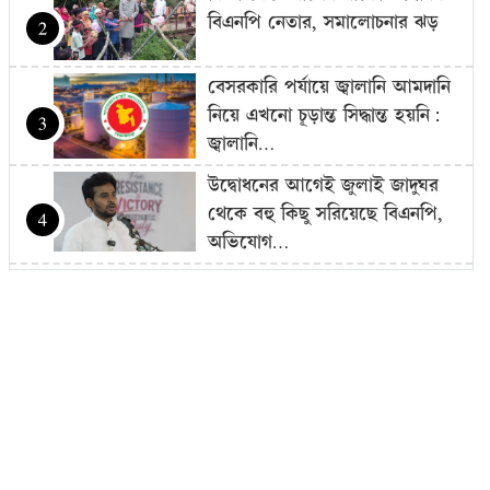
বিএনপি নেতার, সমালোচনার ঝড়
2
বেসরকারি পর্যায়ে জ্বালানি আমদানি
নিয়ে এখনো চূড়ান্ত সিদ্ধান্ত হয়নি:
3
জ্বালানি…
উদ্বোধনের আগেই জুলাই জাদুঘর
থেকে বহু কিছু সরিয়েছে বিএনপি,
4
অভিযোগ…
বাজার সিন্ডিকেট-মজুদদারির বিরুদ্ধে
বিশেষ ক্ষমতা আইন প্রয়োগ করা
5
হবে: আইনমন্ত্রী
বিএনপি হয়তো ভারতকে ভয়
পাচ্ছে: নাহিদ ইসলাম
6
রোম বিমানবন্দরে ৭ ঘণ্টার বেশি