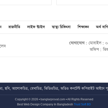
ন
রাজনীতি
লাইফ স্টাইল
স্বাস্থ্য চিকিৎসা
শিক্ষাঙ্গন
অর্থ বাণি
যোগাযোগ:
মোবাইল: ০০
ালেদ
অফিস: ভিয়
য, ছবি, আলোকচিত্র, রেখাচিত্র, ভিডিওচিত্র, অডিও কনটেন্ট কপিরাইট আইনে পূর্
Copyright © 2026 • banglarprovat.com • All Rights Reserved
Best Web Design Company In Bangladesh
Trust Soft BD