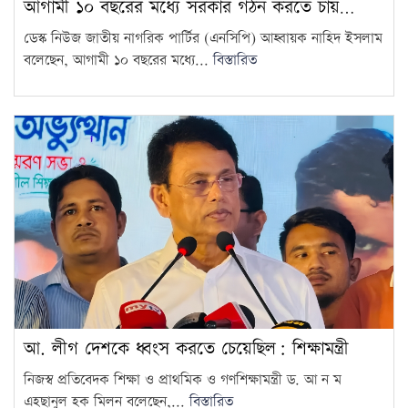
আগামী ১০ বছরের মধ্যে সরকার গঠন করতে চায়…
জুলাইকে ভুলিয়ে দেওয়ার সংগ্রাম
ডেস্ক নিউজ জাতীয় নাগরিক পার্টির (এনসিপি) আহ্বায়ক নাহিদ ইসলাম
শুরু হয়েছে: জামায়াত আমির
14
বলেছেন, আগামী ১০ বছরের মধ্যে...
বিস্তারিত
৫ আগস্ট ঘিরে দেশজুড়ে কঠোর
নিরাপত্তা ব্যবস্থা
15
আ. লীগ দেশকে ধ্বংস করতে চেয়েছিল: শিক্ষামন্ত্রী
নিজস্ব প্রতিবেদক শিক্ষা ও প্রাথমিক ও গণশিক্ষামন্ত্রী ড. আ ন ম
এহছানুল হক মিলন বলেছেন,...
বিস্তারিত