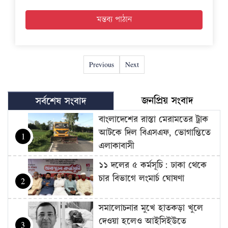
Previous
Next
জনপ্রিয় সংবাদ
সর্বশেষ সংবাদ
বাংলাদেশের রাস্তা মেরামতের ট্রাক
আটকে দিল বিএসএফ, ভোগান্তিতে
1
এলাকাবাসী
১১ দলের ৫ কর্মসূচি: ঢাকা থেকে
চার বিভাগে লংমার্চ ঘোষণা
2
সমালোচনার মুখে হাতকড়া খুলে
দেওয়া হলেও আইসিইউতে
3