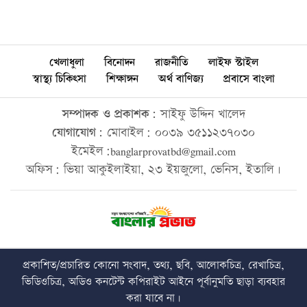
খেলাধুলা
বিনোদন
রাজনীতি
লাইফ স্টাইল
স্বাস্থ্য চিকিৎসা
শিক্ষাঙ্গন
অর্থ বাণিজ্য
প্রবাসে বাংলা
সম্পাদক ও প্রকাশক:
সাইফু উদ্দিন খালেদ
যোগাযোগ:
মোবাইল: ০০৩৯ ৩৫১১২৩৭০৩০
ইমেইল:banglarprovatbd@gmail.com
অফিস: ভিয়া আকুইলাইয়া, ২৩ ইয়জুলো, ভেনিস, ইতালি।
প্রকাশিত/প্রচারিত কোনো সংবাদ, তথ্য, ছবি, আলোকচিত্র, রেখাচিত্র,
ভিডিওচিত্র, অডিও কনটেন্ট কপিরাইট আইনে পূর্বানুমতি ছাড়া ব্যবহার
করা যাবে না।