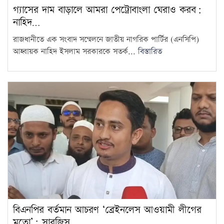
13
গ্যাসের দাম বাড়ালে আমরা পেট্রোবাংলা ঘেরাও করব:
নাহিদ…
দেশের প্রতিটি জরাজীর্ণ স্টেডিয়াম
রাজধানীতে এক সংবাদ সম্মেলনে জাতীয় নাগরিক পার্টির (এনসিপি)
আধুনিকায়ন করা হবে: ক্রীড়া
14
আহ্বায়ক নাহিদ ইসলাম সরকারকে সতর্ক...
বিস্তারিত
প্রতিমন্ত্রী
ঢাকা-চট্টগ্রাম দূরত্ব কমাতে কর্ডলাইন
স্থাপনের ফিজিবিলিটি স্টাডি চলছে:
15
রেলপথ প্রতিমন্ত্রী
বিএনপির বর্তমান আচরণ ‘ব্রেইনলেস আওয়ামী লীগের
মতো’: সারজিস…