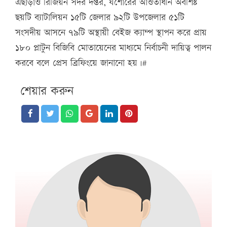
এছাড়াও রিজিয়ন সদর দপ্তর, যশোরের আওতাধীন অবশিষ্ট
ছয়টি ব্যাটালিয়ন ১৫টি জেলার ৯২টি উপজেলার ৫১টি
সংসদীয় আসনে ৭৯টি অস্থায়ী বেইজ ক্যাম্প স্থাপন করে প্রায়
১৮০ প্লাটুন বিজিবি মোতায়েনের মাধ্যমে নির্বাচনী দায়িত্ব পালন
করবে বলে প্রেস ব্রিফিংয়ে জানানো হয়।#
শেয়ার করুন