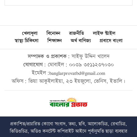
খেলাধুলা
বিনোদন
রাজনীতি
লাইফ স্টাইল
স্বাস্থ্য চিকিৎসা
শিক্ষাঙ্গন
অর্থ বাণিজ্য
প্রবাসে বাংলা
সম্পাদক ও প্রকাশক:
সাইফু উদ্দিন খালেদ
যোগাযোগ:
মোবাইল: ০০৩৯ ৩৫১১২৩৭০৩০
ইমেইল:banglarprovatbd@gmail.com
অফিস: ভিয়া আকুইলাইয়া, ২৩ ইয়জুলো, ভেনিস, ইতালি।
প্রকাশিত/প্রচারিত কোনো সংবাদ, তথ্য, ছবি, আলোকচিত্র, রেখাচিত্র,
ভিডিওচিত্র, অডিও কনটেন্ট কপিরাইট আইনে পূর্বানুমতি ছাড়া ব্যবহার