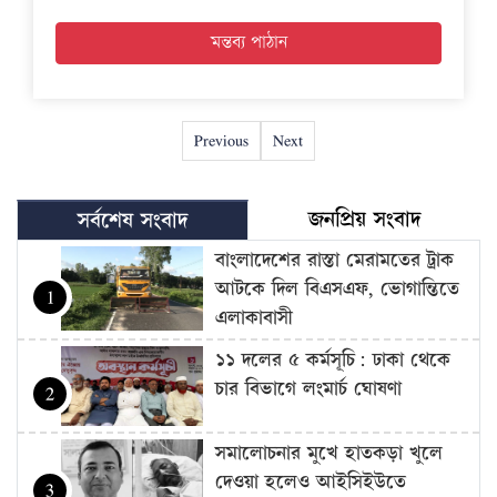
Previous
Next
জনপ্রিয় সংবাদ
সর্বশেষ সংবাদ
বাংলাদেশের রাস্তা মেরামতের ট্রাক
আটকে দিল বিএসএফ, ভোগান্তিতে
1
এলাকাবাসী
১১ দলের ৫ কর্মসূচি: ঢাকা থেকে
চার বিভাগে লংমার্চ ঘোষণা
2
সমালোচনার মুখে হাতকড়া খুলে
দেওয়া হলেও আইসিইউতে
3