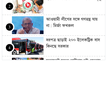
2
আওয়ামী লীগের সঙ্গে গণতন্ত্র যায়
না: মির্জা ফখরুল
3
দরপত্র ছাড়াই ২০০ ইলেকট্রিক বাস
কিনছে সরকার
4
সকালেই সড়ক দুর্ঘটনায় দুই জেলায়
প্রাণ গেল ১৬ জনের
5
বাংলাদেশের রাস্তা মেরামতের ট্রাক
আটকে দিল বিএসএফ, ভোগান্তিতে
6
এলাকাবাসী
১১ দলের ৫ কর্মসূচি: ঢাকা থেকে