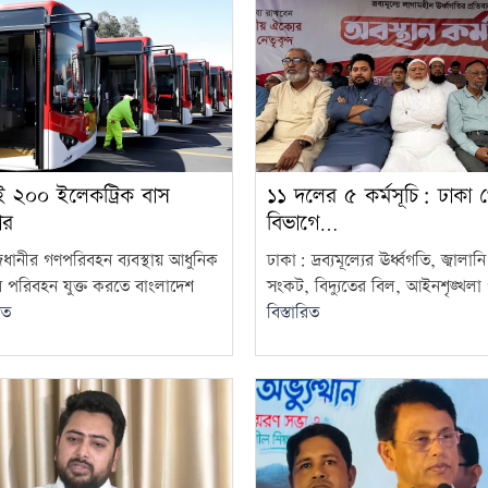
াই ২০০ ইলেকট্রিক বাস
১১ দলের ৫ কর্মসূচি: ঢাকা 
ার
বিভাগে…
জধানীর গণপরিবহন ব্যবস্থায় আধুনিক
ঢাকা: দ্রব্যমূল্যের ঊর্ধ্বগতি, জ্বালান
ব পরিবহন যুক্ত করতে বাংলাদেশ
সংকট, বিদ্যুতের বিল, আইনশৃঙ্খলা প
িত
বিস্তারিত