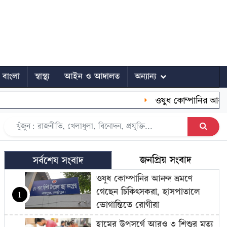
ে বাংলা
স্বাস্থ্য
আইন ও আদালত
অন্যান্য
ওষুধ কোম্পানির আনন্দ ভ্রমণ
জনপ্রিয় সংবাদ
সর্বশেষ সংবাদ
ওষুধ কোম্পানির আনন্দ ভ্রমণে
গেছেন চিকিৎসকরা, হাসপাতালে
1
ভোগান্তিতে রোগীরা
হামের উপসর্গে আরও ৩ শিশুর মৃত্যু