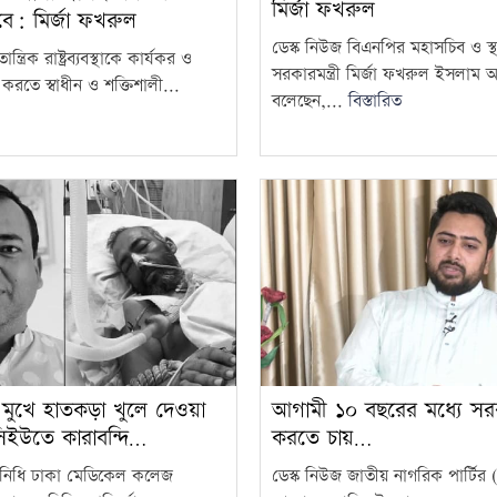
মির্জা ফখরুল
বে: মির্জা ফখরুল
ডেস্ক নিউজ বিএনপির মহাসচিব ও স্থ
্ত্রিক রাষ্ট্রব্যবস্থাকে কার্যকর ও
সরকারমন্ত্রী মির্জা ফখরুল ইসলাম
রতে স্বাধীন ও শক্তিশালী...
বলেছেন,...
বিস্তারিত
ুখে হাতকড়া খুলে দেওয়া
আগামী ১০ বছরের মধ্যে স
ইউতে কারাবন্দি…
করতে চায়…
রতিনিধি ঢাকা মেডিকেল কলেজ
ডেস্ক নিউজ জাতীয় নাগরিক পার্টির