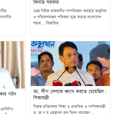
কিনছে সরকার
ানীয়
ডেস্ক নিউজ রাজধানীর গণপরিবহন ব্যবস্থায় আধুনিক
 আলমগীর
ও পরিবেশবান্ধব পরিবহন যুক্ত করতে বাংলাদেশ
সড়ক...
বিস্তারিত
আ. লীগ দেশকে ধ্বংস করতে চেয়েছিল:
রকার গঠন
শিক্ষামন্ত্রী
নিজস্ব প্রতিবেদক শিক্ষা ও প্রাথমিক ও গণশিক্ষামন্ত্রী
 (এনসিপি)
ড. আ ন ম এহছানুল হক মিলন বলেছেন,...