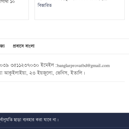
আগামী ১০
বিস্তারিত
জ্য
প্রবাসে বাংলা
৩৯ ৩৫১১২৩৭০৩০ ইমেইল:banglarprovatbd@gmail.com
া আকুইলাইয়া, ২৩ ইয়জুলো, ভেনিস, ইতালি।
বানুমতি ছাড়া ব্যবহার করা যাবে না।