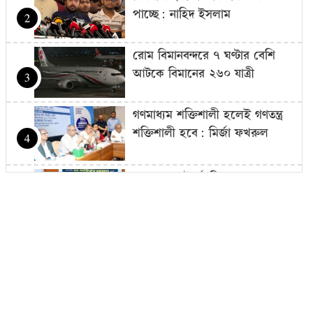
পাচ্ছে: নাহিদ ইসলাম
2
রোম বিমানবন্দরে ৭ ঘণ্টার বেশি
আটকে বিমানের ২৬০ যাত্রী
3
গণমাধ্যম শক্তিশালী হলেই গণতন্ত্র
শক্তিশালী হবে: মির্জা ফখরুল
4
দ্রব্যমূল্যের ঊর্ধ্বগতিতে মানুষের
জীবন দুর্বিষহ হয়ে উঠেছে: ডা.
5
শফিকুর রহমান
ওষুধ কোম্পানির আনন্দ ভ্রমণে
গেছেন চিকিৎসকরা, হাসপাতালে
6
ভোগান্তিতে রোগীরা
হামের উপসর্গে আরও ৩ শিশুর মৃত্যু