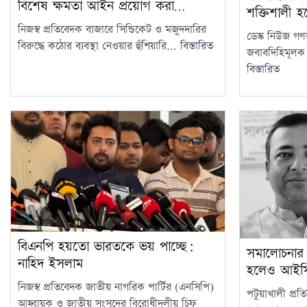
বিশেষ ক্ষমতা আইন প্রয়োগ করা…
শক্তিশালী হ
নিজস্ব প্রতিবেদক বাজারে সিন্ডিকেট ও মজুদদারির
ডেস্ক নিউজ গণতান
বিরুদ্ধে কঠোর ব্যবস্থা নেওয়ার হুঁশিয়ারি...
বিস্তারিত
জবাবদিহিমূলক ক
বিস্তারিত
বিএনপি হয়তো ভারতকে ভয় পাচ্ছে:
সমালোচনার ম
নাহিদ ইসলাম
হলেও আইসি
নিজস্ব প্রতিবেদক জাতীয় নাগরিক পার্টির (এনসিপি)
পটুয়াখালী প্
আহ্বায়ক ও জাতীয় সংসদের বিরোধীদলীয় চিফ