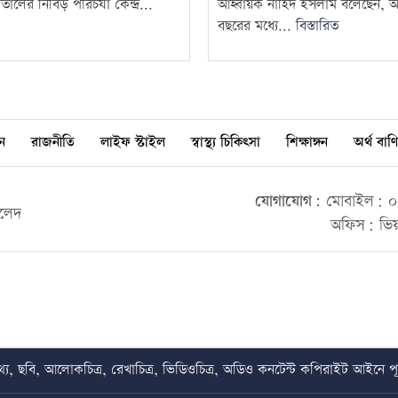
লের নিবিড় পরিচর্যা কেন্দ্র...
আহ্বায়ক নাহিদ ইসলাম বলেছেন, 
বছরের মধ্যে...
বিস্তারিত
ন
রাজনীতি
লাইফ স্টাইল
স্বাস্থ্য চিকিৎসা
শিক্ষাঙ্গন
অর্থ বাণি
যোগাযোগ:
মোবাইল: ০০
ালেদ
অফিস: ভিয়
য, ছবি, আলোকচিত্র, রেখাচিত্র, ভিডিওচিত্র, অডিও কনটেন্ট কপিরাইট আইনে পূর্