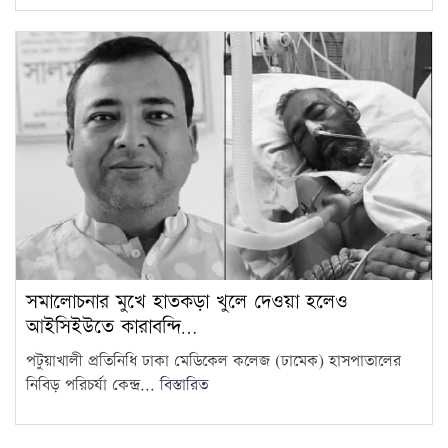
সমালোচনার মুখে হাতকড়া খুলে দেওয়া হলেও
আইসিইউতে কারাবন্দি…
পটুয়াখালী প্রতিনিধি ঢাকা মেডিকেল কলেজ (ঢামেক) হাসপাতালের
নিবিড় পরিচর্যা কেন্দ্র...
বিস্তারিত