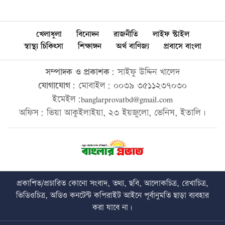
খেলাধুলা
বিনোদন
রাজনীতি
লাইফ স্টাইল
স্বাস্থ্য চিকিৎসা
শিক্ষাঙ্গন
অর্থ বাণিজ্য
প্রবাসে বাংলা
সম্পাদক ও প্রকাশক:
সাইফু উদ্দিন খালেদ
যোগাযোগ:
মোবাইল: ০০৩৯ ৩৫১১২৩৭০৩০
ইমেইল:banglarprovatbd@gmail.com
অফিস: ভিয়া আকুইলাইয়া, ২৩ ইয়জুলো, ভেনিস, ইতালি।
প্রকাশিত/প্রচারিত কোনো সংবাদ, তথ্য, ছবি, আলোকচিত্র, রেখাচিত্র,
ভিডিওচিত্র, অডিও কনটেন্ট কপিরাইট আইনে পূর্বানুমতি ছাড়া ব্যবহার
করা যাবে না।