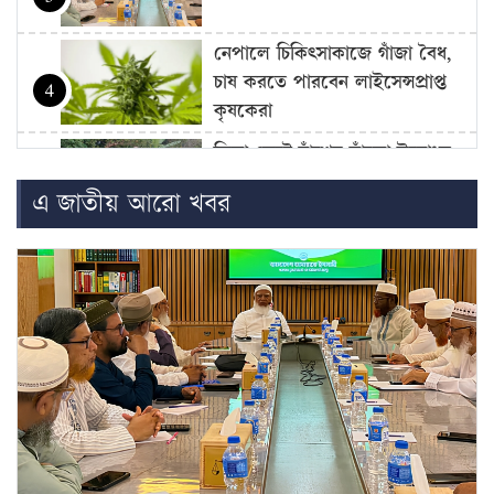
নেপালে চিকিৎসাকাজে গাঁজা বৈধ,
চাষ করতে পারবেন লাইসেন্সপ্রাপ্ত
4
কৃষকেরা
ফিতা কেটে বাঁশের সাঁকো উদ্বোধন
বিএনপি নেতার, সমালোচনার ঝড়
5
এ জাতীয় আরো খবর
বেসরকারি পর্যায়ে জ্বালানি আমদানি
নিয়ে এখনো চূড়ান্ত সিদ্ধান্ত হয়নি:
6
জ্বালানি…
উদ্বোধনের আগেই জুলাই জাদুঘর
থেকে বহু কিছু সরিয়েছে বিএনপি,
7
অভিযোগ…
বাজার সিন্ডিকেট-মজুদদারির বিরুদ্ধে
বিশেষ ক্ষমতা আইন প্রয়োগ করা
8