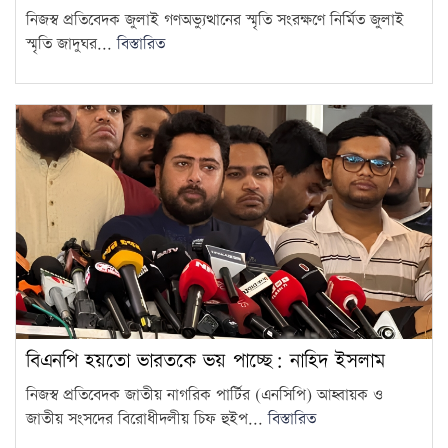
নিজস্ব প্রতিবেদক জুলাই গণঅভ্যুত্থানের স্মৃতি সংরক্ষণে নির্মিত জুলাই
হামের উপসর্গে আরও ৩ শিশুর
স্মৃতি জাদুঘর...
বিস্তারিত
মৃত্যু
14
আওয়ামী লীগের সঙ্গে গণতন্ত্র যায়
না: মির্জা ফখরুল
15
বিএনপি হয়তো ভারতকে ভয় পাচ্ছে: নাহিদ ইসলাম
নিজস্ব প্রতিবেদক জাতীয় নাগরিক পার্টির (এনসিপি) আহ্বায়ক ও
জাতীয় সংসদের বিরোধীদলীয় চিফ হুইপ...
বিস্তারিত