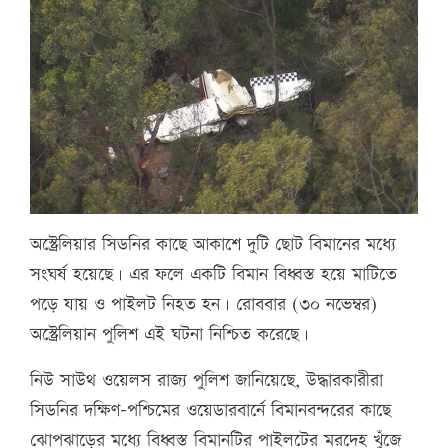
অস্ট্রেলিয়ার সিডনির কাছে আকাশে দুটি ছোট বিমানের মধ্যে
সংঘর্ষ হয়েছে। এর ফলে একটি বিমান বিধ্বস্ত হয়ে মাটিতে
পড়ে যায় ও পাইলট নিহত হন। রোববার (৩০ নভেম্বর)
অস্ট্রেলিয়ান পুলিশ এই ঘটনা নিশ্চিত করেছে।
নিউ সাউথ ওয়েলস রাজ্য পুলিশ জানিয়েছে, উদ্ধারকারীরা
সিডনির দক্ষিণ-পশ্চিমের ওয়েডারবার্নে বিমানবন্দরের কাছে
ঝোপঝাড়ের মধ্যে বিধ্বস্ত বিমানটির পাইলটের মরদেহ খুঁজে