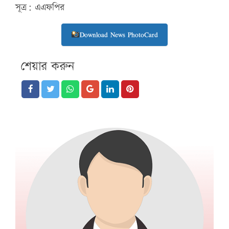
সূত্র: এএফপির
Download News PhotoCard
শেয়ার করুন