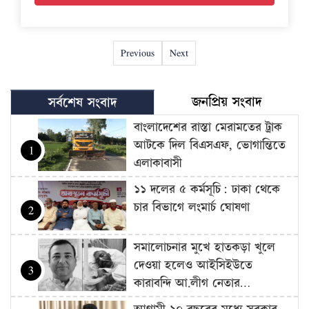
Previous
Next
জনপ্রিয় সংবাদ
সর্বশেষ সংবাদ
বাংলাদেশের রাস্তা মেরামতের ট্রাক
আটকে দিল বিএসএফ, ভোগান্তিতে
1
এলাকাবাসী
১১ দলের ৫ কর্মসূচি: ঢাকা থেকে
চার বিভাগে লংমার্চ ঘোষণা
2
সমালোচনার মুখে হাতকড়া খুলে
দেওয়া হলেও আইসিইউতে
3
কারাবন্দি আ.লীগ নেতার…