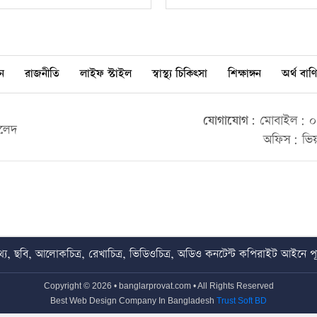
ন
রাজনীতি
লাইফ স্টাইল
স্বাস্থ্য চিকিৎসা
শিক্ষাঙ্গন
অর্থ বাণি
যোগাযোগ:
মোবাইল: ০০
ালেদ
অফিস: ভিয়
য, ছবি, আলোকচিত্র, রেখাচিত্র, ভিডিওচিত্র, অডিও কনটেন্ট কপিরাইট আইনে পূর্
Copyright © 2026 • banglarprovat.com • All Rights Reserved
Best Web Design Company In Bangladesh
Trust Soft BD