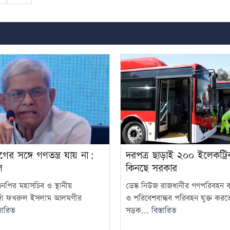
র সঙ্গে গণতন্ত্র যায় না:
দরপত্র ছাড়াই ২০০ ইলেকট্র
ল
কিনছে সরকার
এনপির মহাসচিব ও স্থানীয়
ডেস্ক নিউজ রাজধানীর গণপরিবহন ব্
মির্জা ফখরুল ইসলাম আলমগীর
ও পরিবেশবান্ধব পরিবহন যুক্ত করত
্তারিত
সড়ক...
বিস্তারিত