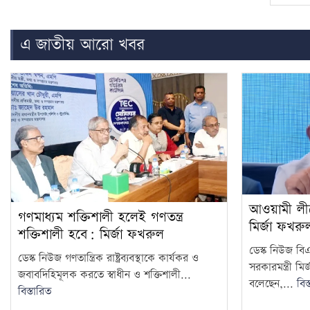
এ জাতীয় আরো খবর
আওয়ামী লীগে
গণমাধ্যম শক্তিশালী হলেই গণতন্ত্র
মির্জা ফখরু
শক্তিশালী হবে: মির্জা ফখরুল
ডেস্ক নিউজ বি
ডেস্ক নিউজ গণতান্ত্রিক রাষ্ট্রব্যবস্থাকে কার্যকর ও
সরকারমন্ত্রী 
জবাবদিহিমূলক করতে স্বাধীন ও শক্তিশালী...
বলেছেন,...
বিস
বিস্তারিত