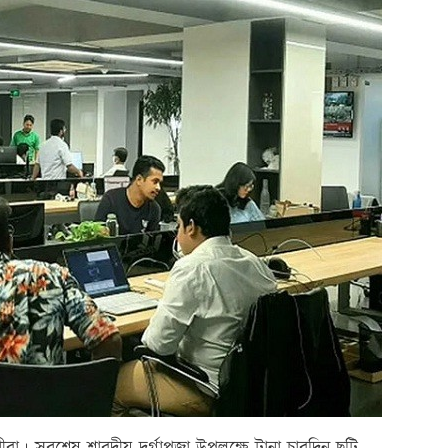
া। সবশেষ শারদীয় দুর্গাপূজা উপলক্ষে টানা চারদিন ছুটি