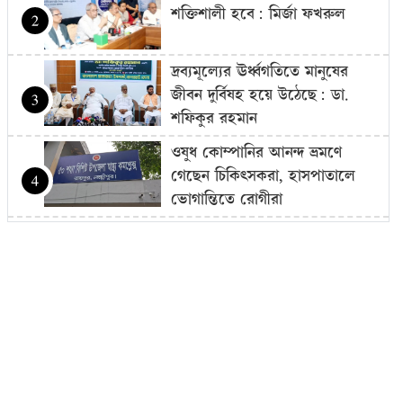
শক্তিশালী হবে: মির্জা ফখরুল
2
দ্রব্যমূল্যের ঊর্ধ্বগতিতে মানুষের
জীবন দুর্বিষহ হয়ে উঠেছে: ডা.
3
শফিকুর রহমান
ওষুধ কোম্পানির আনন্দ ভ্রমণে
গেছেন চিকিৎসকরা, হাসপাতালে
4
ভোগান্তিতে রোগীরা
হামের উপসর্গে আরও ৩ শিশুর মৃত্যু
5
আওয়ামী লীগের সঙ্গে গণতন্ত্র যায়
না: মির্জা ফখরুল
6
দরপত্র ছাড়াই ২০০ ইলেকট্রিক বাস