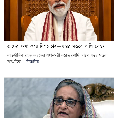
গাজীপুরে পরীক্ষায় অসদুপায়: ৩০
শিক্ষার্থী বহিষ্কার
14
সরকারি দপ্তরে এআই ব্যবহারে যে
নির্দেশনা মন্ত্রিপরিষদ বিভাগের
15
তাদের ক্ষমা করে দিতে চাই—যন্তর মন্তরে গালি দেওয়া…
আন্তর্জাতিক ডেস্ক ভারতের প্রধানমন্ত্রী নরেন্দ্র মোদি দিল্লির যন্তর মন্তরে
সাম্প্রতিক...
বিস্তারিত