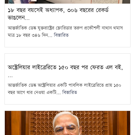
গঠন
১৮ বছর বয়সেই অধ্যাপক, ৩০৬ বছরের রেকর্ড
চট্টগ্রাম বোর্ডের স্থগিত হওয়া
ভাঙলেন…
এইচএসসি পরীক্ষার নতুন সময়সূচি
9
প্রকাশ
আন্তর্জাতিক ডেস্ক যুক্তরাষ্ট্রের ফ্লোরিডার তরুণ প্রকৌশলী নাথান থমাস
মাত্র ১৮ বছর ৩৪৬ দিন...
বিস্তারিত
১৮ বছর বয়সেই অধ্যাপক, ৩০৬
বছরের রেকর্ড ভাঙলেন তিনি
10
জুলাইকে ভুলিয়ে দেওয়ার সংগ্রাম
অস্ট্রেলিয়ার লাইব্রেরিতে ১৫০ বছর পর ফেরত এল বই,
শুরু হয়েছে: জামায়াত আমির
11
…
আন্তর্জাতিক ডেস্ক অস্ট্রেলিয়ার একটি পাবলিক লাইব্রেরিতে প্রায় ১৫০
৫ আগস্ট ঘিরে দেশজুড়ে কঠোর
বছর আগে ধার নেওয়া একটি...
বিস্তারিত
নিরাপত্তা ব্যবস্থা
12
ভবদহে জলাবদ্ধতার স্থায়ী সমাধানের
দাবিতে যশোরে অবস্থান কর্মসূচি
13