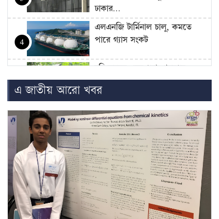
ঢাকার…
এলএনজি টার্মিনাল চালু, কমতে
পারে গ্যাস সংকট
4
চুরি করতে এসে ধরা, গৃহবধূর
কামড়ে চোরের আঙুল বিচ্ছিন্ন
5
এ জাতীয় আরো খবর
জুলাই শহিদ পরিবার ও আহতদের
জন্য ফ্ল্যাট নির্মাণকাজের উদ্বোধন
6
সেপ্টেম্বরে
ফ্যাসিবাদবিরোধী আন্দোলনের সব
হত্যার স্বচ্ছ বিচার হবে: প্রধানমন্ত্রী
7
ছাত্রদল-শিবিরের সংঘর্ষে উত্তপ্ত
জগন্নাথ বিশ্ববিদ্যালয়, তদন্ত কমিটি
8