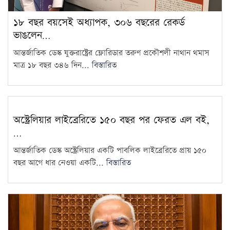
১৮ বছর বয়সেই অধ্যাপক, ৩০৬ বছরের রেকর্ড
ভবদহে জলাবদ্ধতার স্থায়ী সমাধানের
ভাঙলেন…
দাবিতে যশোরে অবস্থান কর্মসূচি
9
আন্তর্জাতিক ডেস্ক যুক্তরাষ্ট্রের ফ্লোরিডার তরুণ প্রকৌশলী নাথান থমাস
গাজীপুরে পরীক্ষায় অসদুপায়: ৩০
মাত্র ১৮ বছর ৩৪৬ দিন...
বিস্তারিত
শিক্ষার্থী বহিষ্কার
10
সরকারি দপ্তরে এআই ব্যবহারে যে
অস্ট্রেলিয়ার লাইব্রেরিতে ১৫০ বছর পর ফেরত এল বই,
নির্দেশনা মন্ত্রিপরিষদ বিভাগের
11
…
আন্তর্জাতিক ডেস্ক অস্ট্রেলিয়ার একটি পাবলিক লাইব্রেরিতে প্রায় ১৫০
আজ থেকে শুরু হচ্ছে কাঁচামরিচ
বছর আগে ধার নেওয়া একটি...
বিস্তারিত
আমদানি
12
প্রাথমিকে ১৪ হাজার শিক্ষক
যোগদানের সময় জানাল মন্ত্রণালয়
13