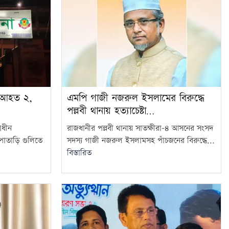
ে আহত ২,
এমপি গাজী নজরুল ইসলামের বিরুদ্ধে
পল্লবী থানায় হত্যাচেষ্টা…
াধীন
রাজধানীর পল্লবী থানায় সাতক্ষীরা-৪ আসনের সংসদ
োপাতাড়ি গুলিতে
সদস্য গাজী নজরুল ইসলামসহ পাঁচজনের বিরুদ্ধে...
বিস্তারিত