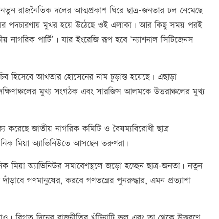
 নতুন রাজনৈতিক দলের আত্মপ্রকাশ ঘিরে ছাত্র-জনতার ঢল নেমেছে
ুষের পদচারণায় মুখর হয়ে উঠেছে ওই এলাকা। আর কিছু সময় পরই
 নাগরিক পার্টি’। যার ইংরেজি রূপ হবে ‘ন্যাশনাল সিটিজেনস
িব হিসেবে আখতার হোসেনের নাম চূড়ান্ত হয়েছে। এছাড়া
 দক্ষিণাঞ্চলের মুখ্য সংগঠক এবং সারজিস আলমকে উত্তরাঞ্চলের মুখ্য
ষ্য করেছে জাতীয় নাগরিক কমিটি ও বৈষম্যবিরোধী ছাত্র
ানিক মিয়া অ্যাভিনিউতে আসছেন তরুণরা।
িক মিয়া অ্যাভিনিউর সমাবেশস্থলে জড়ো হচ্ছেন ছাত্র-জনতা। নতুন
াঁড়াবে গণমানুষের, করবে গণতন্ত্রের পুনরুদ্ধার, এমন প্রত্যাশা
াও। বিগত দিনের রাজনীতির খুঁটিনাটি ভুল এবং তা থেকে উত্তরণে