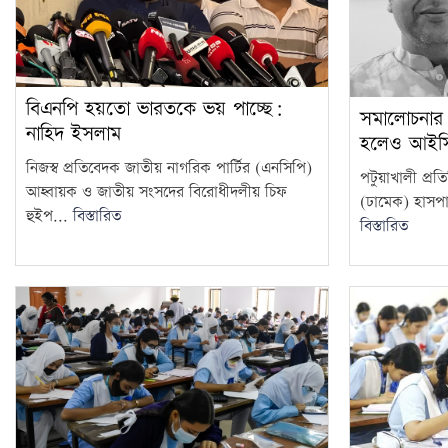
বিএনপি হয়তো ভারতকে ভয় পাচ্ছে:
সমালোচনার ম
নাহিদ ইসলাম
হলেও আইসি
নিজস্ব প্রতিবেদক জাতীয় নাগরিক পার্টির (এনসিপি)
পটুয়াখালী প্
আহ্বায়ক ও জাতীয় সংসদের বিরোধীদলীয় চিফ
(ঢামেক) হাসপাতা
হুইপ...
বিস্তারিত
বিস্তারিত