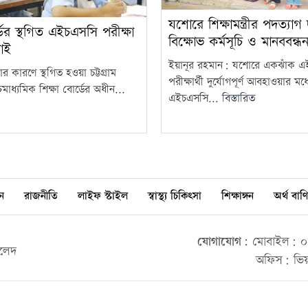
যশোরে শিক্ষামন্ত্রীর পদত্যাগ
র্ডের স্থগিত এইচএসসি পরীক্ষা
বিক্ষোভ কর্মসূচি ও মানববন্ধ
াই
ইয়ানূর রহমান: যশোরে একঝাঁক 
ার কারণে স্থগিত হওয়া চট্টগ্রাম
পরীক্ষার্থী দুর্যোগপূর্ণ আবহাওয়ার মধ্
মাধ্যমিক শিক্ষা বোর্ডের অধীন...
এইচএসসি...
বিস্তারিত
ন
রাজনীতি
লাইফ স্টাইল
স্বাস্থ্য চিকিৎসা
শিক্ষাঙ্গন
অর্থ বাণি
যোগাযোগ:
মোবাইল: ০০
ালেদ
অফিস: ভিয়