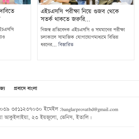
 দাবিতে
এইচএসসি পরীক্ষা নিয়ে গুজব থেকে
ন
সতর্ক থাকতে জরুরি…
এইচএসসি
নিজস্ব প্রতিবেদক এইচএসসি ও সমমানের পরীক্ষা
যেও
চলাকালে সামাজিক যোগাযোগমাধ্যমে বিভিন্ন
ধরনের...
বিস্তারিত
জ্য
প্রবাসে বাংলা
৩৯ ৩৫১১২৩৭০৩০ ইমেইল:banglarprovatbd@gmail.com
া আকুইলাইয়া, ২৩ ইয়জুলো, ভেনিস, ইতালি।