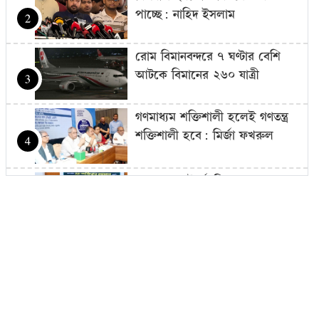
পাচ্ছে: নাহিদ ইসলাম
2
রোম বিমানবন্দরে ৭ ঘণ্টার বেশি
আটকে বিমানের ২৬০ যাত্রী
3
গণমাধ্যম শক্তিশালী হলেই গণতন্ত্র
শক্তিশালী হবে: মির্জা ফখরুল
4
দ্রব্যমূল্যের ঊর্ধ্বগতিতে মানুষের
জীবন দুর্বিষহ হয়ে উঠেছে: ডা.
5
শফিকুর রহমান
ওষুধ কোম্পানির আনন্দ ভ্রমণে
গেছেন চিকিৎসকরা, হাসপাতালে
6
ভোগান্তিতে রোগীরা
হামের উপসর্গে আরও ৩ শিশুর মৃত্যু