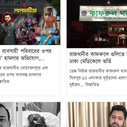
ে ব্যবসায়ী পরিবারের ওপর
রাজধানীর কাফরুলে গুলিত
িনীর’ হামলার অভিযোগ,…
ঢাকা মেডিকেলে ভর্তি
দক রাজধানীর মোহাম্মদপুরে এক
ডেস্ক নিউজ রাজধানীর কাফরুল থান
ারের ওপর সংঘবদ্ধ হামলার
মিরপুর-১৩ এলাকায় দুর্বৃত্তদের এল
্তারিত
দুইজন...
বিস্তারিত