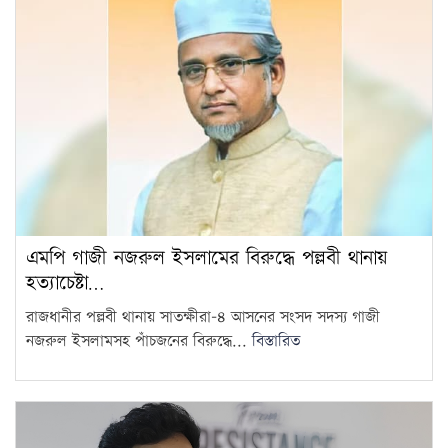
এমপি গাজী নজরুল ইসলামের বিরুদ্ধে পল্লবী থানায়
হত্যাচেষ্টা…
রাজধানীর পল্লবী থানায় সাতক্ষীরা-৪ আসনের সংসদ সদস্য গাজী
নজরুল ইসলামসহ পাঁচজনের বিরুদ্ধে...
বিস্তারিত