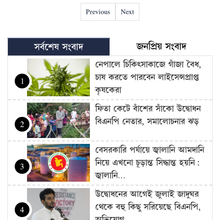
Previous
Next
জনপ্রিয় সংবাদ
সর্বশেষ সংবাদ
নেপালে চিকিৎসাকাজে গাঁজা বৈধ,
চাষ করতে পারবেন লাইসেন্সপ্রাপ্ত
1
কৃষকেরা
ফিতা কেটে বাঁশের সাঁকো উদ্বোধন
বিএনপি নেতার, সমালোচনার ঝড়
2
বেসরকারি পর্যায়ে জ্বালানি আমদানি
নিয়ে এখনো চূড়ান্ত সিদ্ধান্ত হয়নি:
3
জ্বালানি…
উদ্বোধনের আগেই জুলাই জাদুঘর
থেকে বহু কিছু সরিয়েছে বিএনপি,
4
অভিযোগ…