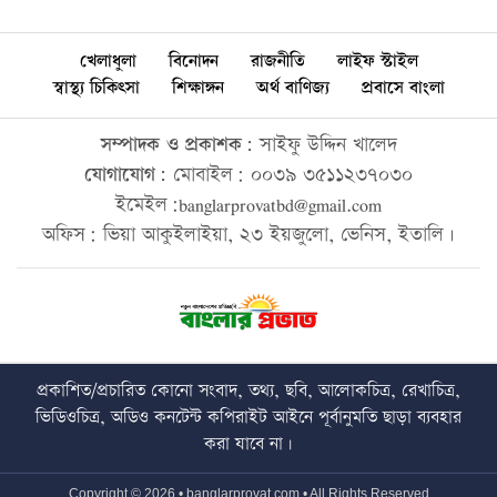
খেলাধুলা
বিনোদন
রাজনীতি
লাইফ স্টাইল
স্বাস্থ্য চিকিৎসা
শিক্ষাঙ্গন
অর্থ বাণিজ্য
প্রবাসে বাংলা
সম্পাদক ও প্রকাশক:
সাইফু উদ্দিন খালেদ
যোগাযোগ:
মোবাইল: ০০৩৯ ৩৫১১২৩৭০৩০
ইমেইল:banglarprovatbd@gmail.com
অফিস: ভিয়া আকুইলাইয়া, ২৩ ইয়জুলো, ভেনিস, ইতালি।
প্রকাশিত/প্রচারিত কোনো সংবাদ, তথ্য, ছবি, আলোকচিত্র, রেখাচিত্র,
ভিডিওচিত্র, অডিও কনটেন্ট কপিরাইট আইনে পূর্বানুমতি ছাড়া ব্যবহার
করা যাবে না।
Copyright © 2026 • banglarprovat.com • All Rights Reserved