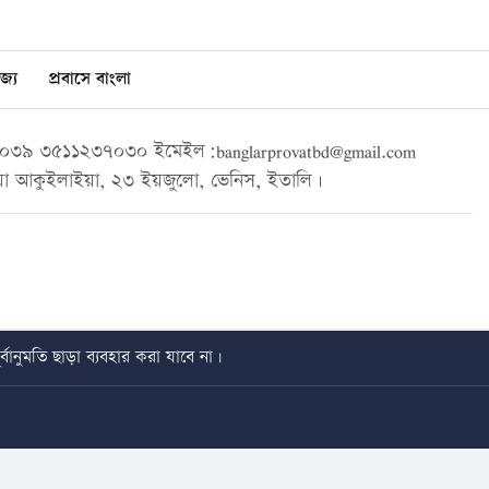
জ্য
প্রবাসে বাংলা
৩৯ ৩৫১১২৩৭০৩০ ইমেইল:banglarprovatbd@gmail.com
া আকুইলাইয়া, ২৩ ইয়জুলো, ভেনিস, ইতালি।
বানুমতি ছাড়া ব্যবহার করা যাবে না।