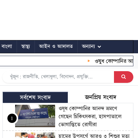
ে বাংলা
স্বাস্থ্য
আইন ও আদালত
অন্যান্য
ওষুধ কোম্পানির আনন্দ ভ
জনপ্রিয় সংবাদ
সর্বশেষ সংবাদ
ওষুধ কোম্পানির আনন্দ ভ্রমণে
গেছেন চিকিৎসকরা, হাসপাতালে
1
ভোগান্তিতে রোগীরা
হামের উপসর্গে আরও ৩ শিশুর মৃত্যু