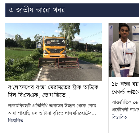
এ জাতীয় আরো খবর
১৮ বছর বয়
বাংলাদেশের রাস্তা মেরামতের ট্রাক আটকে
রেকর্ড ভাঙ
দিল বিএসএফ, ভোগান্তিতে…
আন্তর্জাতিক ডেস্
লালমনিরহাট প্রতিনিধি ভারতের উজান থেকে নেমে
প্রকৌশলী নাথা
আসা পাহাড়ি ঢল ও টানা বৃষ্টিতে লালমনিরহাটের...
বিস্তারিত
বিস্তারিত