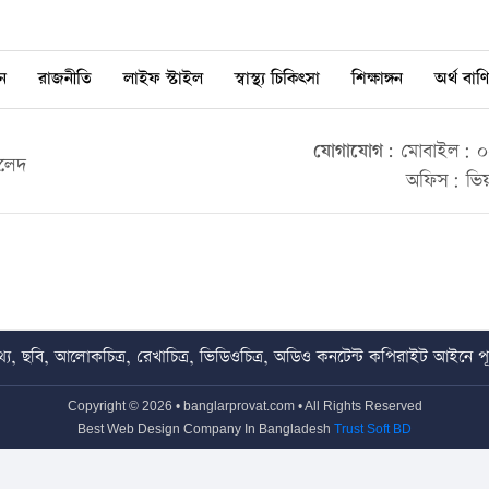
ন
রাজনীতি
লাইফ স্টাইল
স্বাস্থ্য চিকিৎসা
শিক্ষাঙ্গন
অর্থ বাণি
যোগাযোগ:
মোবাইল: ০০
ালেদ
অফিস: ভিয়
য, ছবি, আলোকচিত্র, রেখাচিত্র, ভিডিওচিত্র, অডিও কনটেন্ট কপিরাইট আইনে পূর্
Copyright © 2026 • banglarprovat.com • All Rights Reserved
Best Web Design Company In Bangladesh
Trust Soft BD