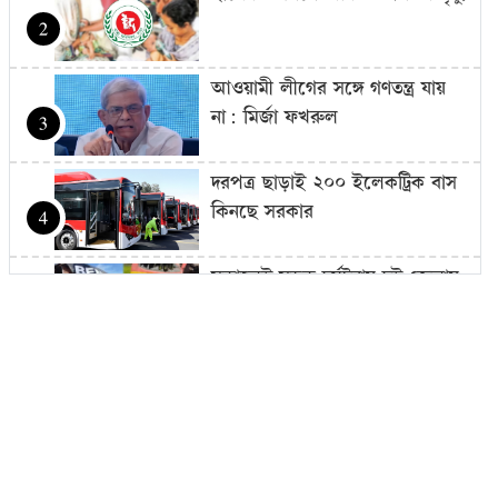
2
আওয়ামী লীগের সঙ্গে গণতন্ত্র যায়
না: মির্জা ফখরুল
3
দরপত্র ছাড়াই ২০০ ইলেকট্রিক বাস
কিনছে সরকার
4
সকালেই সড়ক দুর্ঘটনায় দুই জেলায়
প্রাণ গেল ১৬ জনের
5
বাংলাদেশের রাস্তা মেরামতের ট্রাক
আটকে দিল বিএসএফ, ভোগান্তিতে
6
এলাকাবাসী
১১ দলের ৫ কর্মসূচি: ঢাকা থেকে