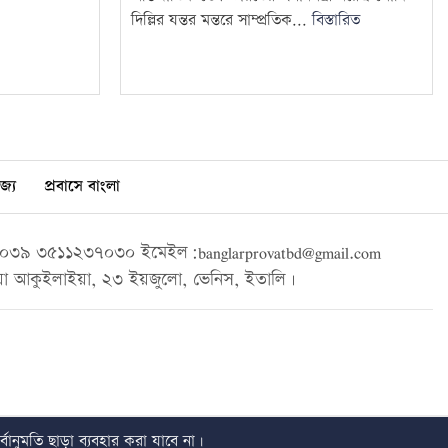
দিল্লির যন্তর মন্তরে সাম্প্রতিক...
বিস্তারিত
জ্য
প্রবাসে বাংলা
৩৯ ৩৫১১২৩৭০৩০ ইমেইল:banglarprovatbd@gmail.com
া আকুইলাইয়া, ২৩ ইয়জুলো, ভেনিস, ইতালি।
বানুমতি ছাড়া ব্যবহার করা যাবে না।