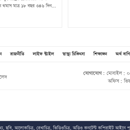
ন থমাস মাত্র ১৮ বছর ৩৪৬ দিন...
ন
রাজনীতি
লাইফ স্টাইল
স্বাস্থ্য চিকিৎসা
শিক্ষাঙ্গন
অর্থ বাণি
যোগাযোগ:
মোবাইল: ০০
ালেদ
অফিস: ভিয়
য, ছবি, আলোকচিত্র, রেখাচিত্র, ভিডিওচিত্র, অডিও কনটেন্ট কপিরাইট আইনে পূর্