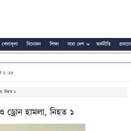
খেলাধুলা
বিনোদন
শিক্ষা
সারা দেশ
অর্থনীতি
প্রবাস
ুর ২:২৫
মলা, নিহত ১
র ও ড্রোন হামলা, নিহত ১