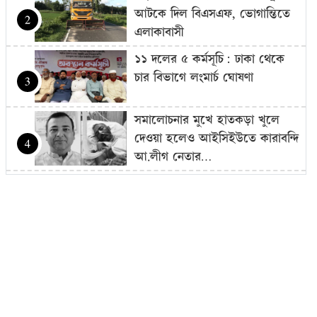
আটকে দিল বিএসএফ, ভোগান্তিতে
2
এলাকাবাসী
১১ দলের ৫ কর্মসূচি: ঢাকা থেকে
চার বিভাগে লংমার্চ ঘোষণা
3
সমালোচনার মুখে হাতকড়া খুলে
দেওয়া হলেও আইসিইউতে কারাবন্দি
4
আ.লীগ নেতার…
আগামী ১০ বছরের মধ্যে সরকার
গঠন করতে চায় এনসিপি: নাহিদ…
5
আজ থেকে সবার জন্য উন্মুক্ত
‘জুলাই গণঅভ্যুত্থান স্মৃতি জাদুঘর’
6
শেখ হাসিনাকে গণমাধ্যমের সঙ্গে