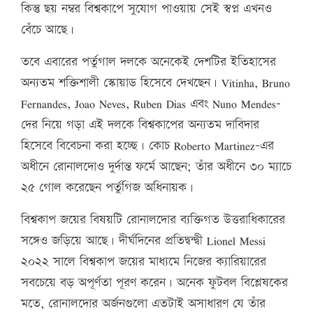
কিন্তু ছয় নম্বর বিশ্বকাপে সুযোগ পাওয়ায় সেই স্বপ্ন এখনও
বেঁচে আছে।
তবে এবারের পর্তুগাল দলকে অনেকেই দেশটির ইতিহাসের
অন্যতম শক্তিশালী স্কোয়াড হিসেবে দেখছেন। Vitinha, Bruno
Fernandes, Joao Neves, Ruben Dias এবং Nuno Mendes-
দের নিয়ে গড়া এই দলকে বিশ্বকাপের অন্যতম দাবিদার
হিসেবে বিবেচনা করা হচ্ছে। কোচ Roberto Martinez-এর
অধীনে রোনালদোও দুর্দান্ত ফর্মে আছেন; তাঁর অধীনে ৩০ ম্যাচে
২৫ গোল করেছেন পর্তুগিজ অধিনায়ক।
বিশ্বকাপ জয়ের বিষয়টি রোনালদোর ব্যক্তিগত উত্তরাধিকারের
সঙ্গেও জড়িয়ে আছে। দীর্ঘদিনের প্রতিদ্বন্দ্বী Lionel Messi
২০২২ সালে বিশ্বকাপ জয়ের মাধ্যমে নিজের ক্যারিয়ারের
সবচেয়ে বড় অপূর্ণতা পূরণ করেন। অনেক ফুটবল বিশ্লেষকের
মতে, রোনালদোর অর্জনগুলো এতটাই অসাধারণ যে তাঁর