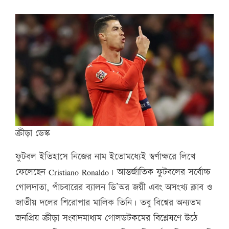
ক্রীড়া ডেস্ক
ফুটবল ইতিহাসে নিজের নাম ইতোমধ্যেই স্বর্ণাক্ষরে লিখে
ফেলেছেন Cristiano Ronaldo। আন্তর্জাতিক ফুটবলের সর্বোচ্চ
গোলদাতা, পাঁচবারের ব্যালন ডি’অর জয়ী এবং অসংখ্য ক্লাব ও
জাতীয় দলের শিরোপার মালিক তিনি। তবু বিশ্বের অন্যতম
জনপ্রিয় ক্রীড়া সংবাদমাধ্যম গোলডটকমের বিশ্লেষণে উঠে