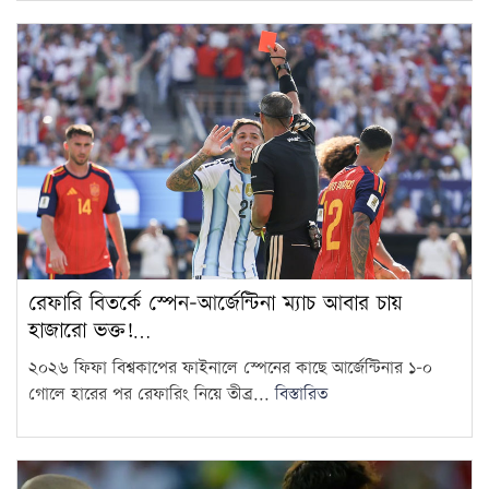
কারাবন্দি আ.লীগ নেতার…
আগামী ১০ বছরের মধ্যে সরকার
গঠন করতে চায় এনসিপি: নাহিদ…
11
আজ থেকে সবার জন্য উন্মুক্ত
‘জুলাই গণঅভ্যুত্থান স্মৃতি জাদুঘর’
12
শেখ হাসিনাকে গণমাধ্যমের সঙ্গে
সরাসরি কথা বলার সুযোগ দেওয়ায়
13
ঢাকার…
রেফারি বিতর্কে স্পেন-আর্জেন্টিনা ম্যাচ আবার চায়
হাজারো ভক্ত!…
এলএনজি টার্মিনাল চালু, কমতে
পারে গ্যাস সংকট
২০২৬ ফিফা বিশ্বকাপের ফাইনালে স্পেনের কাছে আর্জেন্টিনার ১-০
14
গোলে হারের পর রেফারিং নিয়ে তীব্র...
বিস্তারিত
চুরি করতে এসে ধরা, গৃহবধূর
কামড়ে চোরের আঙুল বিচ্ছিন্ন
15