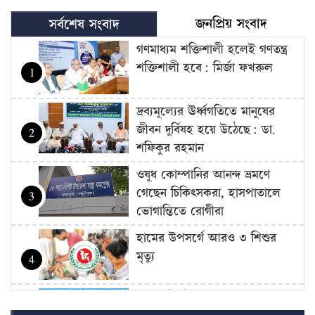
জনপ্রিয় সংবাদ
সর্বশেষ সংবাদ
গণমাধ্যম শক্তিশালী হলেই গণতন্ত্র
শক্তিশালী হবে: মির্জা ফখরুল
1
দ্রব্যমূল্যের ঊর্ধ্বগতিতে মানুষের
জীবন দুর্বিষহ হয়ে উঠেছে: ডা.
2
শফিকুর রহমান
ওষুধ কোম্পানির আনন্দ ভ্রমণে
গেছেন চিকিৎসকরা, হাসপাতালে
3
ভোগান্তিতে রোগীরা
হামের উপসর্গে আরও ৩ শিশুর
মৃত্যু
4
আওয়ামী লীগের সঙ্গে গণতন্ত্র যায়