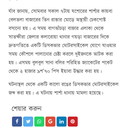
র্যাব জানায়, সোমবার সকাল ৭টায় যশোরের শার্শার কায়বা
বেলতলা বাজারের তিন রাস্তার মোড়ে অস্থায়ী চেকপোস্ট
বসানো হয়। এ সময় বাগআঁচড়া বাজার এলাকা থেকে
সাতক্ষীরা জেলার কলারোয়া থানার গয়ড়া বাজারের দিকে
দ্রুতগতিতে একটি ডিসকভার মোটরসাইকেল যোগে যাওয়ার
সময় কৌশলে পালানোর চেষ্টা করলে দুইজনকে আটক করা
হয়। এসময় বুলবুল সানা বলির পরিহিত জ্যাকেটের পকেট
থেকে ২ হাজার ৯শ’৭০ পিস ইয়াবা উদ্ধার করা হয়।
ঘটনাস্থল থেকে একটি কালো রঙের ডিসকভার মোটরসাইকেল
জব্দ করা হয়। এ ঘটনায় শার্শা থানায় মামলা হয়েছে।
শেয়ার করুন