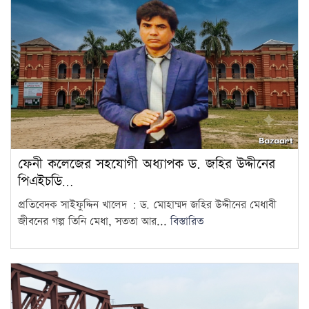
গঠন
চট্টগ্রাম বোর্ডের স্থগিত হওয়া
এইচএসসি পরীক্ষার নতুন সময়সূচি
12
প্রকাশ
১৮ বছর বয়সেই অধ্যাপক, ৩০৬
বছরের রেকর্ড ভাঙলেন তিনি
13
জুলাইকে ভুলিয়ে দেওয়ার সংগ্রাম
ফেনী কলেজের সহযোগী অধ্যাপক ড. জহির উদ্দীনের
শুরু হয়েছে: জামায়াত আমির
14
পিএইচডি…
প্রতিবেদক সাইফুদ্দিন খালেদ : ড. মোহাম্মদ জহির উদ্দীনের মেধাবী
৫ আগস্ট ঘিরে দেশজুড়ে কঠোর
জীবনের গল্প তিনি মেধা, সততা আর...
বিস্তারিত
নিরাপত্তা ব্যবস্থা
15