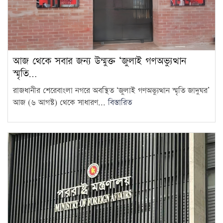
চট্টগ্রাম বোর্ডের স্থগিত হওয়া
এইচএসসি পরীক্ষার নতুন সময়সূচি
12
প্রকাশ
১৮ বছর বয়সেই অধ্যাপক, ৩০৬
আজ থেকে সবার জন্য উন্মুক্ত ‘জুলাই গণঅভ্যুত্থান
বছরের রেকর্ড ভাঙলেন তিনি
13
স্মৃতি…
রাজধানীর শেরেবাংলা নগরে অবস্থিত ‘জুলাই গণঅভ্যুত্থান স্মৃতি জাদুঘর’
জুলাইকে ভুলিয়ে দেওয়ার সংগ্রাম
আজ (৬ আগস্ট) থেকে সাধারণ...
বিস্তারিত
শুরু হয়েছে: জামায়াত আমির
14
৫ আগস্ট ঘিরে দেশজুড়ে কঠোর
নিরাপত্তা ব্যবস্থা
15