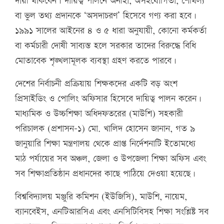
দায়ী থাকবেন। দায়িত্ব পালনে অনীহা, অসহযোগিতা, শৈথিল্য
বা ভুল তথ্য প্রদানকে ‘অসদাচরণ’ হিসেবে গণ্য করা হবে।
১৯৯১ সালের আইনের ৪ ও ৫ ধারা অনুযায়ী, কোনো কর্মকর্তা
বা কর্মচারী দোষী সাব্যস্ত হলে সরকার তাদের বিরুদ্ধে বিধি
মোতাবেক শৃঙ্খলামূলক ব্যবস্থা গ্রহণ করতে পারবে।
দেশের নির্বাচনী প্রক্রিয়ায় শিক্ষকদের একটি বড় অংশ
প্রিসাইডিং ও পোলিং অফিসার হিসেবে দায়িত্ব পালন করেন।
মাধ্যমিক ও উচ্চশিক্ষা অধিদফতরের (মাউশি) সহকারী
পরিচালক (প্রশাসন-১) মো. খালিদ হোসেন জানান, গত ৯
জানুয়ারি শিক্ষা মন্ত্রণালয় থেকে প্রাপ্ত নির্দেশনাটি ইতোমধ্যে
মাঠ পর্যায়ের সব অঞ্চল, জেলা ও উপজেলা শিক্ষা অফিস এবং
সব শিক্ষাপ্রতিষ্ঠান প্রধানদের কাছে পাঠিয়ে দেওয়া হয়েছে।
বিশ্ববিদ্যালয় মঞ্জুরি কমিশন (ইউজিসি), মাউশি, নায়েম,
ব্যানবেইস, এনটিআরসিএ এবং এনসিটিবিসহ শিক্ষা সংশ্লিষ্ট সব