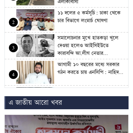
এলাকাবাসী
১১ দলের ৫ কর্মসূচি: ঢাকা থেকে
চার বিভাগে লংমার্চ ঘোষণা
2
সমালোচনার মুখে হাতকড়া খুলে
দেওয়া হলেও আইসিইউতে
3
কারাবন্দি আ.লীগ নেতার…
আগামী ১০ বছরের মধ্যে সরকার
গঠন করতে চায় এনসিপি: নাহিদ…
4
আজ থেকে সবার জন্য উন্মুক্ত
‘জুলাই গণঅভ্যুত্থান স্মৃতি জাদুঘর’
5
এ জাতীয় আরো খবর
শেখ হাসিনাকে গণমাধ্যমের সঙ্গে
সরাসরি কথা বলার সুযোগ দেওয়ায়
6
ঢাকার…