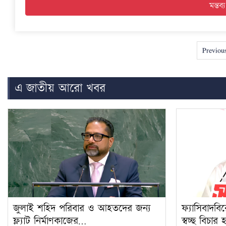
Previou
এ জাতীয় আরো খবর
জুলাই শহিদ পরিবার ও আহতদের জন্য
ফ্যাসিবাদব
ফ্ল্যাট নির্মাণকাজের…
স্বচ্ছ বিচার হ