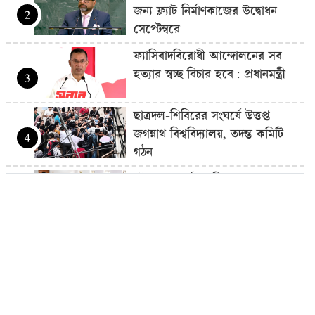
জন্য ফ্ল্যাট নির্মাণকাজের উদ্বোধন
2
সেপ্টেম্বরে
ফ্যাসিবাদবিরোধী আন্দোলনের সব
হত্যার স্বচ্ছ বিচার হবে: প্রধানমন্ত্রী
3
ছাত্রদল-শিবিরের সংঘর্ষে উত্তপ্ত
জগন্নাথ বিশ্ববিদ্যালয়, তদন্ত কমিটি
4
গঠন
চট্টগ্রাম বোর্ডের স্থগিত হওয়া
এইচএসসি পরীক্ষার নতুন সময়সূচি
5
প্রকাশ
১৮ বছর বয়সেই অধ্যাপক, ৩০৬
বছরের রেকর্ড ভাঙলেন তিনি
6
জুলাইকে ভুলিয়ে দেওয়ার সংগ্রাম