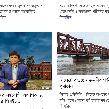
াংলা নগরে জুলাই গণঅভ্যুত্থান
চট্টগ্রাম শিক্ষা বোর্ড ২০২৬ সালের স
 উদ্বোধন উপলক্ষে আয়োজিত
এইচএসসি ও সমমানের পরীক্ষার নতু
তারিত
বিস্তারিত
সিলেটে বাড়ছে নদ-নদীর পানি,
পূর্বাভাস
ের সহযোগী অধ্যাপক ড.
সিলেট প্রতিনিধি : সিলেট অঞ্চলের
বৃদ্ধি পাচ্ছে। সুরমা কুশিয়ারার সবগু
নের পিএইচডি…
বিস্তারিত