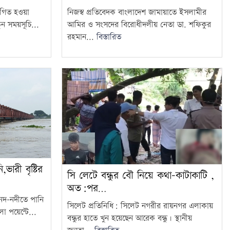
্থগিত হওয়া
নিজস্ব প্রতিবেদক বাংলাদেশ জামায়াতে ইসলামীর
ন সময়সূচি...
আমির ও সংসদের বিরোধীদলীয় নেতা ডা. শফিকুর
রহমান...
বিস্তারিত
ভারী বৃষ্টির
সি লেটে বন্ধুর বৌ নিয়ে কথা-কাটাকাটি ,
অত:পর…
 নদ-নদীতে পানি
সিলেট প্রতিনিধি: সিলেট নগরীর রায়নগর এলাকায়
লো পয়েন্টে...
বন্ধুর হাতে খুন হয়েছেন আরেক বন্ধু। স্থানীয়