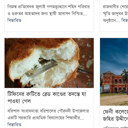
নিজস্ব প্রতিবেদক জুলাই গণঅভ্যুত্থানে শহিদ পরিবার
রাজধানীর শেরেব
ও গুরুতর আহতদের জন্য স্থায়ী আবাসন নিশ্চিত...
স্মৃতি জাদুঘর
বিস্তারিত
অনুষ্ঠানে...
বিস্
টিফিনের রুটিতে ব্লেড কাণ্ডের তদন্তে যা
পাওয়া গেল
ফেনী কলেজ
বরিশাল সংবাদদাতা বরিশালের গৌরনদী উপজেলার
একটি সরকারি প্রাথমিক বিদ্যালয়ের শিক্ষার্থীর...
জহির উদ্দী
বিস্তারিত