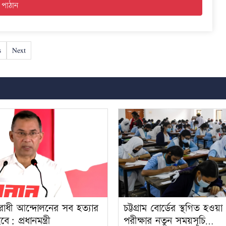
s
Next
িরোধী আন্দোলনের সব হত্যার
চট্টগ্রাম বোর্ডের স্থগিত হও
বে: প্রধানমন্ত্রী
পরীক্ষার নতুন সময়সূচি…