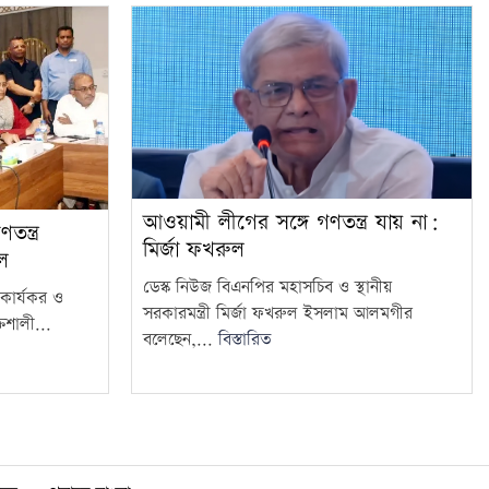
আওয়ামী লীগের সঙ্গে গণতন্ত্র যায় না:
ন্ত্র
মির্জা ফখরুল
ুল
ডেস্ক নিউজ বিএনপির মহাসচিব ও স্থানীয়
কে কার্যকর ও
সরকারমন্ত্রী মির্জা ফখরুল ইসলাম আলমগীর
িশালী...
বলেছেন,...
বিস্তারিত