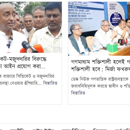
কেট-মজুদদারির বিরুদ্ধে
গণমাধ্যম শক্তিশালী হলেই গণত
তা আইন প্রয়োগ করা…
শক্তিশালী হবে: মির্জা ফখর
দক বাজারে সিন্ডিকেট ও মজুদদারির
ডেস্ক নিউজ গণতান্ত্রিক রাষ্ট্রব্যবস্থা
্যবস্থা নেওয়ার হুঁশিয়ারি...
বিস্তারিত
জবাবদিহিমূলক করতে স্বাধীন ও শক্ত
বিস্তারিত