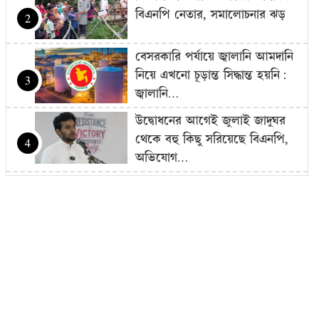
বিএনপি নেতার, সমালোচনার ঝড়
2
বেসরকারি পর্যায়ে জ্বালানি আমদানি
নিয়ে এখনো চূড়ান্ত সিদ্ধান্ত হয়নি:
3
জ্বালানি…
উদ্বোধনের আগেই জুলাই জাদুঘর
থেকে বহু কিছু সরিয়েছে বিএনপি,
4
অভিযোগ…
বাজার সিন্ডিকেট-মজুদদারির বিরুদ্ধে
বিশেষ ক্ষমতা আইন প্রয়োগ করা
5
হবে: আইনমন্ত্রী
বিএনপি হয়তো ভারতকে ভয়
পাচ্ছে: নাহিদ ইসলাম
6
রোম বিমানবন্দরে ৭ ঘণ্টার বেশি