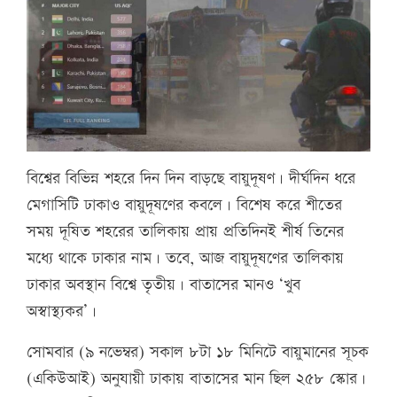
বিশ্বের বিভিন্ন শহরে দিন দিন বাড়ছে বায়ুদূষণ। দীর্ঘদিন ধরে
মেগাসিটি ঢাকাও বায়ুদূষণের কবলে। বিশেষ করে শীতের
সময় দূষিত শহরের তালিকায় প্রায় প্রতিদিনই শীর্ষ তিনের
মধ্যে থাকে ঢাকার নাম। তবে, আজ বায়ুদূষণের তালিকায়
ঢাকার অবস্থান বিশ্বে তৃতীয়। বাতাসের মানও ‘খুব
অস্বাস্থ্যকর’।
সোমবার (৯ নভেম্বর) সকাল ৮টা ১৮ মিনিটে বায়ুমানের সূচক
(একিউআই) অনুযায়ী ঢাকায় বাতাসের মান ছিল ২৫৮ স্কোর।