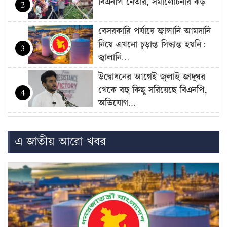
বিএনপি নেতার, সমালোচনার ঝড়
2
বেসরকারি পর্যায়ে জ্বালানি আমদানি
নিয়ে এখনো চূড়ান্ত সিদ্ধান্ত হয়নি:
3
জ্বালানি…
উদ্বোধনের আগেই জুলাই জাদুঘর
থেকে বহু কিছু সরিয়েছে বিএনপি,
4
অভিযোগ…
বাজার সিন্ডিকেট-মজুদদারির বিরুদ্ধে
বিশেষ ক্ষমতা আইন প্রয়োগ করা
5
এ জাতীয় আরো খবর
হবে: আইনমন্ত্রী
বিএনপি হয়তো ভারতকে ভয়
পাচ্ছে: নাহিদ ইসলাম
6
রোম বিমানবন্দরে ৭ ঘণ্টার বেশি
আটকে বিমানের ২৬০ যাত্রী
7