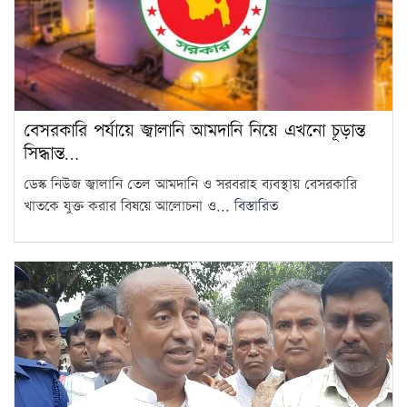
গণমাধ্যম শক্তিশালী হলেই গণতন্ত্র
শক্তিশালী হবে: মির্জা ফখরুল
8
দ্রব্যমূল্যের ঊর্ধ্বগতিতে মানুষের
বেসরকারি পর্যায়ে জ্বালানি আমদানি নিয়ে এখনো চূড়ান্ত
জীবন দুর্বিষহ হয়ে উঠেছে: ডা.
সিদ্ধান্ত…
9
শফিকুর রহমান
ডেস্ক নিউজ জ্বালানি তেল আমদানি ও সরবরাহ ব্যবস্থায় বেসরকারি
খাতকে যুক্ত করার বিষয়ে আলোচনা ও...
বিস্তারিত
ওষুধ কোম্পানির আনন্দ ভ্রমণে
গেছেন চিকিৎসকরা, হাসপাতালে
10
ভোগান্তিতে রোগীরা
হামের উপসর্গে আরও ৩ শিশুর
মৃত্যু
11
আওয়ামী লীগের সঙ্গে গণতন্ত্র যায়
না: মির্জা ফখরুল
12