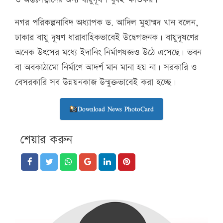
নগর পরিকল্পনাবিদ অধ্যাপক ড. আদিল মুহাম্মদ খান বলেন,
ঢাকার বায়ু দূষণ ধারাবাহিকভাবেই উদ্বেগজনক। বায়ুদূষণের
অনেক উৎসের মধ্যে ইদানিং নির্মাণযজ্ঞও উঠে এসেছে। ভবন
বা অবকাঠামো নির্মাণে আদর্শ মান মানা হয় না। সরকারি ও
বেসরকারি সব উন্নয়নকাজ উন্মুক্তভাবেই করা হচ্ছে।
Download News PhotoCard
শেয়ার করুন