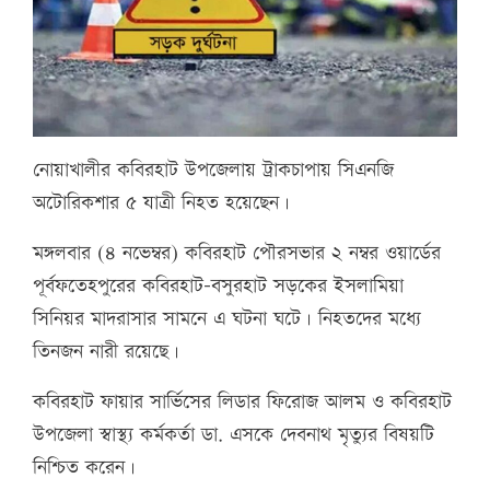
নোয়াখালীর কবিরহাট উপজেলায় ট্রাকচাপায় সিএনজি
অটোরিকশার ৫ যাত্রী নিহত হয়েছেন।
মঙ্গলবার (৪ নভেম্বর) কবিরহাট পৌরসভার ২ নম্বর ওয়ার্ডের
পূর্বফতেহপুরের কবিরহাট-বসুরহাট সড়কের ইসলামিয়া
সিনিয়র মাদরাসার সামনে এ ঘটনা ঘটে। নিহতদের মধ্যে
তিনজন নারী রয়েছে।
কবিরহাট ফায়ার সার্ভিসের লিডার ফিরোজ আলম ও কবিরহাট
উপজেলা স্বাস্থ্য কর্মকর্তা ডা. এসকে দেবনাথ মৃত্যুর বিষয়টি
নিশ্চিত করেন।