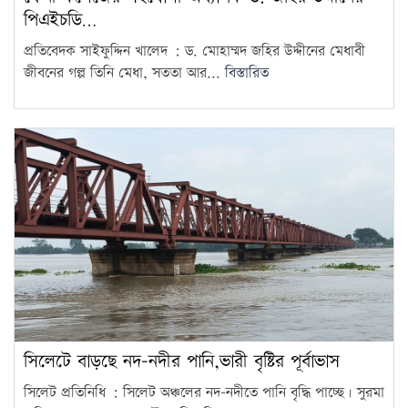
প্রাণ গেল ১৬ জনের
14
পিএইচডি…
প্রতিবেদক সাইফুদ্দিন খালেদ : ড. মোহাম্মদ জহির উদ্দীনের মেধাবী
বাংলাদেশের রাস্তা মেরামতের ট্রাক
জীবনের গল্প তিনি মেধা, সততা আর...
বিস্তারিত
আটকে দিল বিএসএফ, ভোগান্তিতে
15
এলাকাবাসী
সিলেটে বাড়ছে নদ-নদীর পানি,ভারী বৃষ্টির পূর্বাভাস
সিলেট প্রতিনিধি : সিলেট অঞ্চলের নদ-নদীতে পানি বৃদ্ধি পাচ্ছে। সুরমা