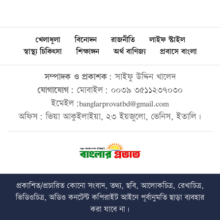
খেলাধুলা
বিনোদন
রাজনীতি
লাইফ স্টাইল
স্বাস্থ্য চিকিৎসা
শিক্ষাঙ্গন
অর্থ বাণিজ্য
প্রবাসে বাংলা
সম্পাদক ও প্রকাশক:
সাইফু উদ্দিন খালেদ
যোগাযোগ:
মোবাইল: ০০৩৯ ৩৫১১২৩৭০৩০
ইমেইল:banglarprovatbd@gmail.com
অফিস: ভিয়া আকুইলাইয়া, ২৩ ইয়জুলো, ভেনিস, ইতালি।
প্রকাশিত/প্রচারিত কোনো সংবাদ, তথ্য, ছবি, আলোকচিত্র, রেখাচিত্র,
ভিডিওচিত্র, অডিও কনটেন্ট কপিরাইট আইনে পূর্বানুমতি ছাড়া ব্যবহার
করা যাবে না।