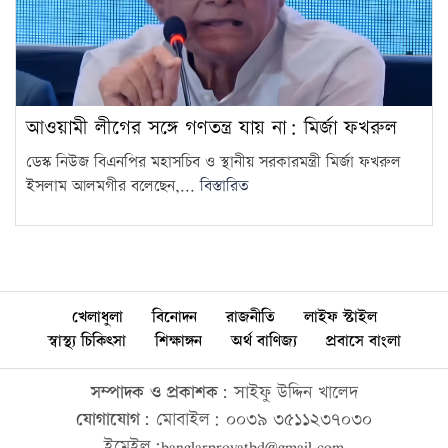
আওয়ামী লীগের সঙ্গে গণতন্ত্র যায় না: মির্জা ফখরুল
ডেস্ক নিউজ বিএনপির মহাসচিব ও স্থানীয় সরকারমন্ত্রী মির্জা ফখরুল
ইসলাম আলমগীর বলেছেন,...
বিস্তারিত
খেলাধুলা
বিনোদন
রাজনীতি
লাইফ স্টাইল
স্বাস্থ্য চিকিৎসা
শিক্ষাঙ্গন
অর্থ বাণিজ্য
প্রবাসে বাংলা
সম্পাদক ও প্রকাশক:
সাইফু উদ্দিন খালেদ
যোগাযোগ:
মোবাইল: ০০৩৯ ৩৫১১২৩৭০৩০
ইমেইল:banglarprovatbd@gmail.com