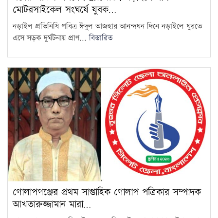
মোটরসাইকেল সংঘর্ষে যুবক…
দ্রব্যমূল্যের ঊর্ধ্বগতিতে মানুষের
নড়াইল প্রতিনিধি পবিত্র ঈদুল আজহার আনন্দঘন দিনে নড়াইলে ঘুরতে
জীবন দুর্বিষহ হয়ে উঠেছে: ডা.
14
এসে সড়ক দুর্ঘটনায় প্রাণ...
বিস্তারিত
শফিকুর রহমান
ওষুধ কোম্পানির আনন্দ ভ্রমণে
গেছেন চিকিৎসকরা, হাসপাতালে
15
ভোগান্তিতে রোগীরা
গোলাপগঞ্জের প্রথম সাপ্তাহিক গোলাপ পত্রিকার সম্পাদক
আখতারুজ্জামান মারা…