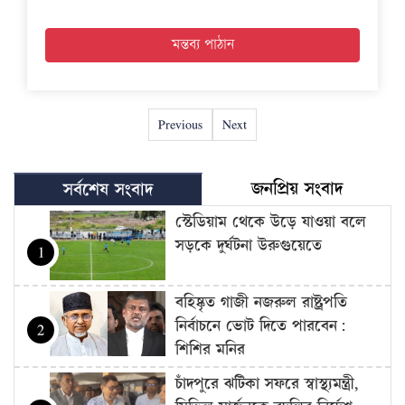
Previous
Next
জনপ্রিয় সংবাদ
সর্বশেষ সংবাদ
স্টেডিয়াম থেকে উড়ে যাওয়া বলে
সড়কে দুর্ঘটনা উরুগুয়েতে
1
বহিষ্কৃত গাজী নজরুল রাষ্ট্রপতি
নির্বাচনে ভোট দিতে পারবেন:
2
শিশির মনির
চাঁদপুরে ঝটিকা সফরে স্বাস্থ্যমন্ত্রী,