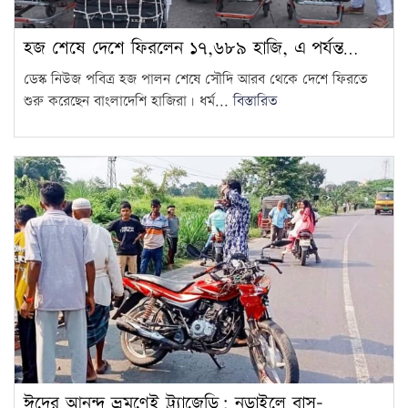
জ্বালানি…
উদ্বোধনের আগেই জুলাই জাদুঘর
হজ শেষে দেশে ফিরলেন ১৭,৬৮৯ হাজি, এ পর্যন্ত…
থেকে বহু কিছু সরিয়েছে বিএনপি,
9
ডেস্ক নিউজ পবিত্র হজ পালন শেষে সৌদি আরব থেকে দেশে ফিরতে
অভিযোগ…
শুরু করেছেন বাংলাদেশি হাজিরা। ধর্ম...
বিস্তারিত
বাজার সিন্ডিকেট-মজুদদারির বিরুদ্ধে
বিশেষ ক্ষমতা আইন প্রয়োগ করা
10
হবে: আইনমন্ত্রী
বিএনপি হয়তো ভারতকে ভয়
পাচ্ছে: নাহিদ ইসলাম
11
রোম বিমানবন্দরে ৭ ঘণ্টার বেশি
আটকে বিমানের ২৬০ যাত্রী
12
গণমাধ্যম শক্তিশালী হলেই গণতন্ত্র
শক্তিশালী হবে: মির্জা ফখরুল
13
ঈদের আনন্দ ভ্রমণেই ট্র্যাজেডি: নড়াইলে বাস-