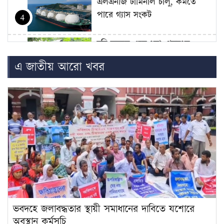
এলএনজি টার্মিনাল চালু, কমতে
পারে গ্যাস সংকট
4
চুরি করতে এসে ধরা, গৃহবধূর
কামড়ে চোরের আঙুল বিচ্ছিন্ন
5
এ জাতীয় আরো খবর
জুলাই শহিদ পরিবার ও আহতদের
জন্য ফ্ল্যাট নির্মাণকাজের উদ্বোধন
6
সেপ্টেম্বরে
ফ্যাসিবাদবিরোধী আন্দোলনের সব
হত্যার স্বচ্ছ বিচার হবে: প্রধানমন্ত্রী
7
ছাত্রদল-শিবিরের সংঘর্ষে উত্তপ্ত
জগন্নাথ বিশ্ববিদ্যালয়, তদন্ত কমিটি
8
গঠন
ভবদহে জলাবদ্ধতার স্থায়ী সমাধানের দাবিতে যশোরে
চট্টগ্রাম বোর্ডের স্থগিত হওয়া
অবস্থান কর্মসূচি