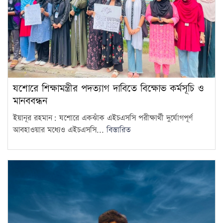
যশোরে শিক্ষামন্ত্রীর পদত্যাগ দাবিতে বিক্ষোভ কর্মসূচি ও
মানববন্ধন
ইয়ানূর রহমান: যশোরে একঝাঁক এইচএসসি পরীক্ষার্থী দুর্যোগপূর্ণ
আবহাওয়ার মধ্যেও এইচএসসি...
বিস্তারিত