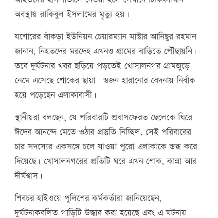
অবস্থায় রাকিবুল ইসলামের মৃত্যু হয়।
যশোরের বাঁকড়া ইউনিয়ন চেয়ারম্যান মাস্টার আনিছুর রহমান
জানান, নিহতদের মরদেহ এখনও গ্রামের বাড়িতে পৌঁছায়নি।
তবে দুর্ঘটনার খবর ছড়িয়ে পড়তেই খোসালনগর গ্রামজুড়ে
নেমে এসেছে শোকের ছায়া। স্বজন হারানোর বেদনায় নির্বাক
হয়ে পড়েছেন এলাকাবাসী।
স্থানীয়রা বলছেন, যে পরিবারটি প্রবাসফেরত ছেলেকে ঘিরে
ঈদের আনন্দে মেতে ওঠার প্রস্তুতি নিচ্ছিল, সেই পরিবারের
চার সদস্যের একসঙ্গে চলে যাওয়া পুরো এলাকাকে স্তব্ধ করে
দিয়েছে। খোসালনগরের প্রতিটি ঘরে এখন শোক, কান্না আর
দীর্ঘশ্বাস।
শিবচর হাইওয়ে পুলিশের কর্মকর্তারা জানিয়েছেন,
দুর্ঘটনাকবলিত গাড়িটি উদ্ধার করা হয়েছে এবং এ ঘটনায়