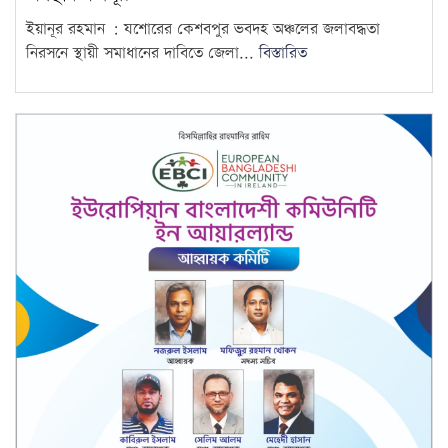
এইচএসসি পরীক্ষার নতুন সময়সূচি
9
ইয়ানূর রহমান : যশোরের কেশবপুর ভবদহ অঞ্চলের জলাবদ্ধতা
প্রকাশ
নিরসনে স্থায়ী সমাধানের দাবিতে জেলা...
বিস্তারিত
১৮ বছর বয়সেই অধ্যাপক, ৩০৬
বছরের রেকর্ড ভাঙলেন তিনি
10
জুলাইকে ভুলিয়ে দেওয়ার সংগ্রাম
শুরু হয়েছে: জামায়াত আমির
11
৫ আগস্ট ঘিরে দেশজুড়ে কঠোর
নিরাপত্তা ব্যবস্থা
12
ভবদহে জলাবদ্ধতার স্থায়ী সমাধানের
দাবিতে যশোরে অবস্থান কর্মসূচি
13
গাজীপুরে পরীক্ষায় অসদুপায়: ৩০
শিক্ষার্থী বহিষ্কার
14