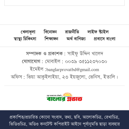
খেলাধুলা
বিনোদন
রাজনীতি
লাইফ স্টাইল
স্বাস্থ্য চিকিৎসা
শিক্ষাঙ্গন
অর্থ বাণিজ্য
প্রবাসে বাংলা
সম্পাদক ও প্রকাশক:
সাইফু উদ্দিন খালেদ
যোগাযোগ:
মোবাইল: ০০৩৯ ৩৫১১২৩৭০৩০
ইমেইল:banglarprovatbd@gmail.com
অফিস: ভিয়া আকুইলাইয়া, ২৩ ইয়জুলো, ভেনিস, ইতালি।
প্রকাশিত/প্রচারিত কোনো সংবাদ, তথ্য, ছবি, আলোকচিত্র, রেখাচিত্র,
ভিডিওচিত্র, অডিও কনটেন্ট কপিরাইট আইনে পূর্বানুমতি ছাড়া ব্যবহার