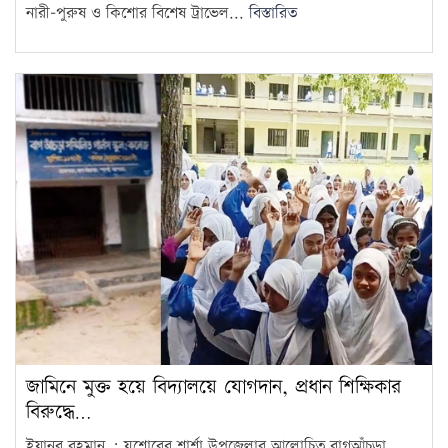
নারী-পুরুষ ও কিশোর বিশেষ ট্রাভেল...
বিস্তারিত
জামিনে মুক্ত হয়ে বিদ্যালয়ে যোগদান, প্রধান শিক্ষিকার
বিরুদ্ধে…
ইয়ানূর রহমান : যশোরের শার্শা উপজেলার আলোচিত বাগআঁচড়া