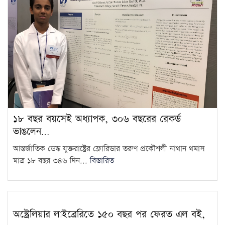
চুরি করতে এসে ধরা, গৃহবধূর
কামড়ে চোরের আঙুল বিচ্ছিন্ন
11
জুলাই শহিদ পরিবার ও আহতদের
জন্য ফ্ল্যাট নির্মাণকাজের উদ্বোধন
12
সেপ্টেম্বরে
ফ্যাসিবাদবিরোধী আন্দোলনের সব
হত্যার স্বচ্ছ বিচার হবে: প্রধানমন্ত্রী
13
১৮ বছর বয়সেই অধ্যাপক, ৩০৬ বছরের রেকর্ড
ছাত্রদল-শিবিরের সংঘর্ষে উত্তপ্ত
ভাঙলেন…
জগন্নাথ বিশ্ববিদ্যালয়, তদন্ত কমিটি
14
আন্তর্জাতিক ডেস্ক যুক্তরাষ্ট্রের ফ্লোরিডার তরুণ প্রকৌশলী নাথান থমাস
গঠন
মাত্র ১৮ বছর ৩৪৬ দিন...
বিস্তারিত
চট্টগ্রাম বোর্ডের স্থগিত হওয়া
এইচএসসি পরীক্ষার নতুন সময়সূচি
15
প্রকাশ
অস্ট্রেলিয়ার লাইব্রেরিতে ১৫০ বছর পর ফেরত এল বই,