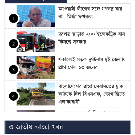
আওয়ামী লীগের সঙ্গে গণতন্ত্র যায়
না: মির্জা ফখরুল
1
দরপত্র ছাড়াই ২০০ ইলেকট্রিক বাস
কিনছে সরকার
2
সকালেই সড়ক দুর্ঘটনায় দুই জেলায়
প্রাণ গেল ১৬ জনের
3
বাংলাদেশের রাস্তা মেরামতের ট্রাক
আটকে দিল বিএসএফ, ভোগান্তিতে
4
এলাকাবাসী
১১ দলের ৫ কর্মসূচি: ঢাকা থেকে
চার বিভাগে লংমার্চ ঘোষণা
5
এ জাতীয় আরো খবর