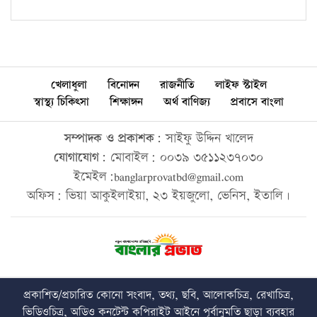
খেলাধুলা
বিনোদন
রাজনীতি
লাইফ স্টাইল
স্বাস্থ্য চিকিৎসা
শিক্ষাঙ্গন
অর্থ বাণিজ্য
প্রবাসে বাংলা
সম্পাদক ও প্রকাশক:
সাইফু উদ্দিন খালেদ
যোগাযোগ:
মোবাইল: ০০৩৯ ৩৫১১২৩৭০৩০
ইমেইল:banglarprovatbd@gmail.com
অফিস: ভিয়া আকুইলাইয়া, ২৩ ইয়জুলো, ভেনিস, ইতালি।
প্রকাশিত/প্রচারিত কোনো সংবাদ, তথ্য, ছবি, আলোকচিত্র, রেখাচিত্র,
ভিডিওচিত্র, অডিও কনটেন্ট কপিরাইট আইনে পূর্বানুমতি ছাড়া ব্যবহার