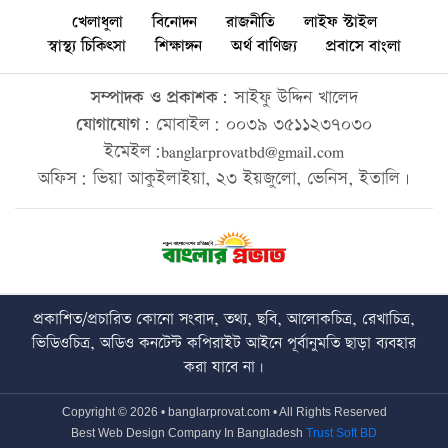
খেলাধুলা
বিনোদন
রাজনীতি
লাইফ স্টাইল
স্বাস্থ্য চিকিৎসা
শিক্ষাঙ্গন
অর্থ বাণিজ্য
প্রবাসে বাংলা
সম্পাদক ও প্রকাশক:
সাইফু উদ্দিন খালেদ
যোগাযোগ:
মোবাইল: ০০৩৯ ৩৫১১২৩৭০৩০
ইমেইল:banglarprovatbd@gmail.com
অফিস: ভিয়া আকুইলাইয়া, ২৩ ইয়জুলো, ভেনিস, ইতালি।
প্রকাশিত/প্রচারিত কোনো সংবাদ, তথ্য, ছবি, আলোকচিত্র, রেখাচিত্র,
ভিডিওচিত্র, অডিও কনটেন্ট কপিরাইট আইনে পূর্বানুমতি ছাড়া ব্যবহার
করা যাবে না।
Copyright © 2026 • banglarprovat.com • All Rights Reserved
Best Web Design Company In Bangladesh
Trust Soft BD